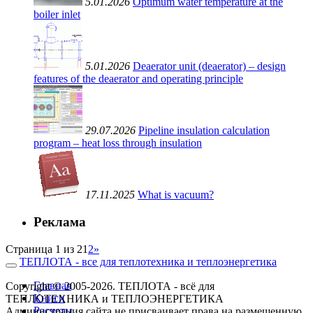
5.01.2026
Optimum water temperature at the
boiler inlet
5.01.2026
Deaerator unit (deaerator) – design
features of the deaerator and operating principle
29.07.2026
Pipeline insulation calculation
program – heat loss through insulation
17.11.2025
What is vacuum?
Реклама
Страница 1 из 2
1
2
»
ТЕПЛОТА - все для теплотехника и теплоэнергетика
Главная
Copyright © 2005-2026. ТЕПЛОТА - всё для
Книги
ТЕПЛОТЕХНИКА и ТЕПЛОЭНЕРГЕТИКА
Расчеты
Администрация сайта не присваивает права на размещенную