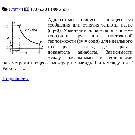
Статьи
17.06.2018
2566
Адиабатный процесс — процесс без
сообщения или отнятия теплоты извне
(dq=0) Уравнение адиабаты в системе
координат pv при постоянной
теплоемкости (cv = const) для идеального
газа: pvk = const, где k=cp/cv—
показатель адиабаты. Зависимости
между начальными и конечными
параметрами процесса: между р и v между Т и v между р и Т
Работу 1 ...
Подробнее »