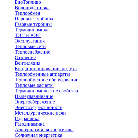
БиоТопливо
Водоподготовка
Теплообмен
Паровые турбины
Газовые турбины
Термодинамика
ТЭЦ и АЭС
Эксплуатация
Тепловые сети
Теплоснабжение
Отпление
Вентиляция
Кондиционирование воздуха
Теплообменные аппараты
Теплообменное оборудование
Тепловые расчеты
Термодинамические свойства
Пылеулавливание
Энергосбережение
Энергоэффективность
Металлургические печи
Гидравлика
Газодинамика
Альтернативная энергетика
Солнечная энергетика