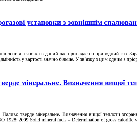
огазові установки з зовнішнім спалюванн
онів основна частка в даний час припадає на природний газ. За
ідмінність у вартості значно більше. У зв’язку з цим одним з пріо
тверде мінеральне. Визначення вищої теп
 Паливо тверде мінеральне. Визначення вищої теплоти згоран
8: 2009 Solid mineral fuels – Determination of gross calorific valu