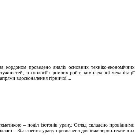
а кордоном проведено аналіз основних техніко-економічних
ужностей, технології гірничих робіт, комплексної механізації
апрями вдосконалення гірничої ...
 тематикою – поділ ізотонів урану. Огляд складено провідними
іллані – Збагачення урану призначена для інженерно-технічних