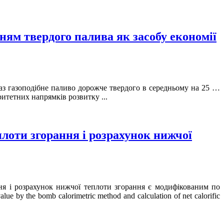
ям твердого палива як засобу економії
раз газоподібне паливо дорожче твердого в середньому на 25 …
ритетних напрямків розвитку ...
лоти згорання і розрахунок нижчої
ня і розрахунок нижчої теплоти згорання є модифікованим по
e by the bomb calorimetric method and calculation of net calorific