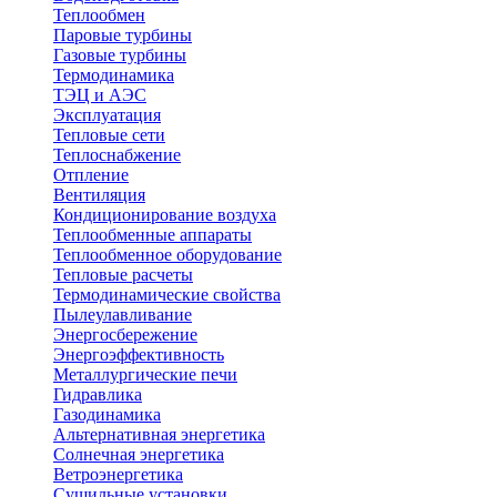
Теплообмен
Паровые турбины
Газовые турбины
Термодинамика
ТЭЦ и АЭС
Эксплуатация
Тепловые сети
Теплоснабжение
Отпление
Вентиляция
Кондиционирование воздуха
Теплообменные аппараты
Теплообменное оборудование
Тепловые расчеты
Термодинамические свойства
Пылеулавливание
Энергосбережение
Энергоэффективность
Металлургические печи
Гидравлика
Газодинамика
Альтернативная энергетика
Солнечная энергетика
Ветроэнергетика
Сушильные установки