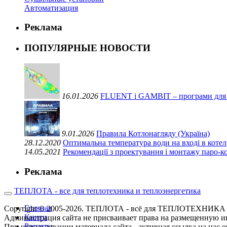
Автоматизация
Реклама
ПОПУЛЯРНЫЕ НОВОСТИ
16.01.2026
FLUENT і GAMBIT – програми для ви
9.01.2026
Правила Котлонагляду (Україна)
28.12.2020
Оптимальна температура води на вході в котел
14.05.2021
Рекомендації з проектування і монтажу паро-
Реклама
ТЕПЛОТА - все для теплотехника и теплоэнергетика
Главная
Copyright © 2005-2026. ТЕПЛОТА - всё для ТЕПЛОТЕХН
Книги
Администрация сайта не присваивает права на размещенную и
Расчеты
При использовании материала сайта - активная ссылка на нас о