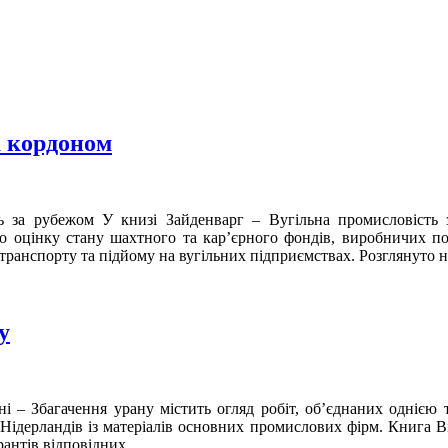
а кордоном
 за рубежом У книзі Зайденварг – Вугільна промисловість з
о оцінку стану шахтного та кар’єрного фондів, виробничих пот
 транспорту та підйому на вугільних підприємствах. Розглянуто н
у
ні – Збагачення урану містить огляд робіт, об’єднаних однією
Нідерландів із матеріалів основних промислових фірм. Книга В
рантів відповідних ...