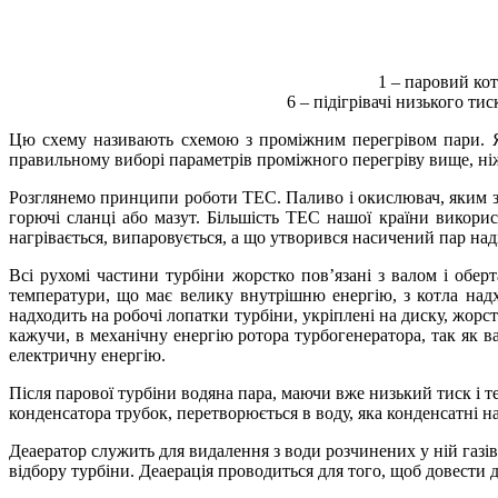
1 – паровий кот
6 – підігрівачі низького ти
Цю схему називають схемою з проміжним перегрівом пари. Як
правильному виборі параметрів проміжного перегріву вище, ніж
Розглянемо принципи роботи ТЕС. Паливо і окислювач, яким зазв
горючі сланці або мазут. Більшість ТЕС нашої країни викори
нагрівається, випаровується, а що утворився насичений пар над
Всі рухомі частини турбіни жорстко пов’язані з валом і обер
температури, що має велику внутрішню енергію, з котла надх
надходить на робочі лопатки турбіни, укріплені на диску, жорс
кажучи, в механічну енергію ротора турбогенератора, так як в
електричну енергію.
Після парової турбіни водяна пара, маючи вже низький тиск і 
конденсатора трубок, перетворюється в воду, яка конденсатні насо
Деаератор служить для видалення з води розчинених у ній газів;
відбору турбіни. Деаерація проводиться для того, щоб довести д