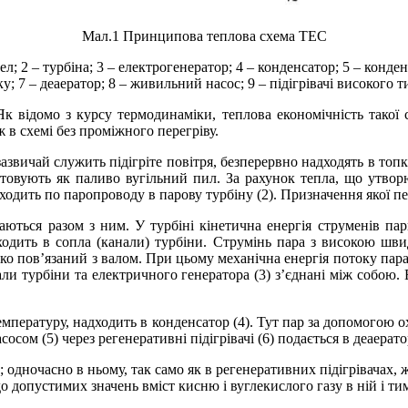
Мал.1 Принципова теплова схема ТЕС
ел; 2 – турбіна; 3 – електрогенератор; 4 – конденсатор; 5 – конде
ску; 7 – деаератор; 8 – живильний насос; 9 – підігрівачі високого 
 відомо з курсу термодинаміки, теплова економічність такої с
 в схемі без проміжного перегріву.
ичай служить підігріте повітря, безперервно надходять в топку к
стовують як паливо вугільний пил. За рахунок тепла, що утворю
ходить по паропроводу в парову турбіну (2). Призначення якої п
таються разом з ним. У турбіні кінетична енергія струменів п
одить в сопла (канали) турбіни. Струмінь пара з високою шви
тко пов’язаний з валом. При цьому механічна енергія потоку пар
али турбіни та електричного генератора (3) з’єднані між собою.
температуру, надходить в конденсатор (4). Тут пар за допомогою
сом (5) через регенеративні підігрівачі (6) подається в деаератор
 одночасно в ньому, так само як в регенеративних підігрівачах, 
о допустимих значень вміст кисню і вуглекислого газу в ній і тим