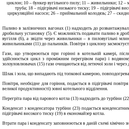
циклон; 10 – бункер вугільного пилу; 11 – живильники; 12 – 
труба; 18 – підігрівачі низького тиску; 19 – підігрівачі в
циркуляційні насоси; 26 – приймальний колодязь; 27 – скидний
Паливо в залізничних вагонах (1) надходить до розвантажуваль
дробильну установку (5). Є можливість подавати паливо в дро
вугілля (6), а звідти через живильники – в пиловугільні мли
живильниками (11) до пальників. Повітря з циклону засмоктуєть
Гази, що утворюються при горінні в котельній камері, післ
здійснюється цикл з проміжним перегрівом пари) і водяном
золоуловлювачах (15) гази очищаються від летючої золи і через
Шлак і зола, що випадають під топкової камерою, повподогреват
Повітря, необхідне для горіння, подається в підігрівачі повіт
великої продуктивності) зовні котельного відділення.
Перегріта пара від парового котла (13) надходить до турбіни (22
Конденсат з конденсатора турбіни (23) подається конденсатними
підігрівачі високого тиску (19) в економайзер котла.
Втрати пара і конденсату заповнюються в даній схемі хімічно з