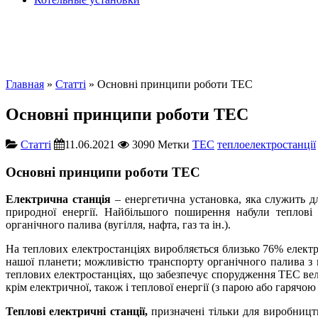
Главная
»
Cтатті
» Основні принципи роботи ТЕС
Основні принципи роботи ТЕС
Cтатті
11.06.2021
3090
Метки
ТEС
теплоелектростанції
Основні принципи роботи ТЕС
Електрична станція
– енергетична установка, яка служить дл
природної енергії. Найбільшого поширення набули теплові 
органічного палива (вугілля, нафта, газ та ін.).
На теплових електростанціях виробляється близько 76% електр
нашої планети; можливістю транспорту органічного палива з 
теплових електростанціях, що забезпечує спорудження ТЕС ве
крім електричної, також і теплової енергії (з парою або гарячою 
Теплові електричні станції,
призначені тільки для виробництв