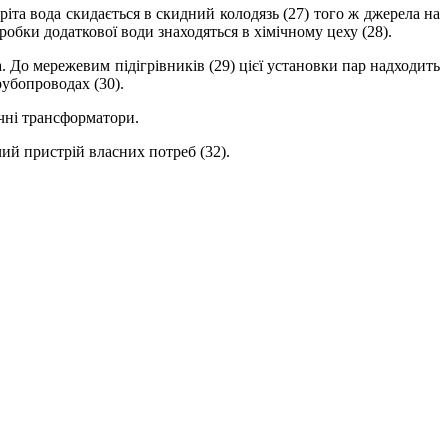
іта вода скидається в скидний колодязь (27) того ж джерела на
бробки додаткової води знаходяться в хімічному цеху (28).
. До мережевим підігрівників (29) цієї установки пар надходить
трубопроводах (30).
чні трансформатори.
ий пристрій власних потреб (32).