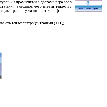
 турбіни з проміжними відборами пара або з
стачання, внаслідок чого втрати теплоти з
параметрах на установках з теплофікаційні
азивають теплоелектроцентралями (ТЕЦ).