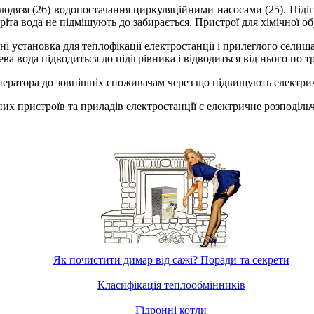
дязя (26) водопостачання циркуляційними насосами (25). Підігр
ігріта вода не підмішують до забирається. Пристрої для хімічної о
і установка для теплофікації електростанції і прилеглого селища
жева вода підводиться до підігрівника і відводиться від нього по 
енератора до зовнішніх споживачам через що підвищують електри
х пристроїв та приладів електростанції є електричне розподільч
Як почистити димар від сажі? Поради та секрети
Класифікація теплообмінників
Гідронні котли