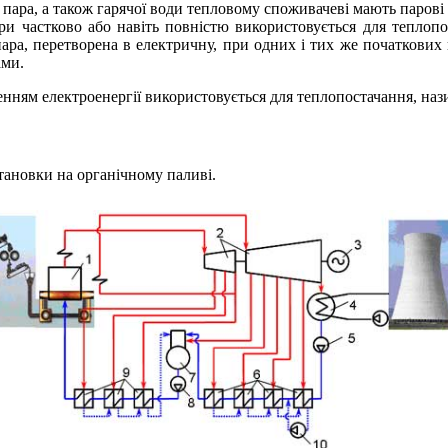
 пара, а також гарячої води тепловому споживачеві мають парові
ри частково або навіть повністю використовується для теплопо
ра, перетворена в електричну, при одних і тих же початкових 
ами.
ленням електроенергії використовується для теплопостачання, н
тановки на органічному паливі.