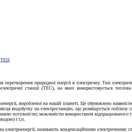
ТЕЦ
я перетворення природної енергії в електричну. Тип електричн
електричні станції (ТЕС), на яких використовується теплова
оенергії, виробленої на нашій планеті. Це обумовлено наявніст
місця видобутку на електростанцію, що розміщується поблизу с
ликою потужністю; можливістю використання відпрацьованого те
водою) і т.п.
а електроенергії, називають конденсаційними електричними ст