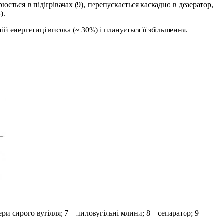
юється в підігрівачах (9), перепускається каскадно в деаератор,
).
й енергетиці висока (~ 30%) і планується її збільшення.
ери сирого вугілля; 7 – пиловугільні млини; 8 – сепаратор; 9 –