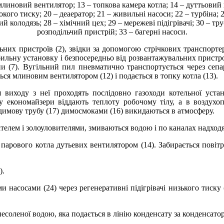
млиновий вентилятор; 13 – топкова камера котла; 14 – дуттьовий
исокого тиску; 20 – деаератор; 21 – живильні насоси; 22 – турбіна
 колодязь; 28 – хімічний цех; 29 – мережеві підігрівачі; 30 – тр
розподільчий пристрій; 33 – багерні насоси.
них пристроїв (2), звідки за допомогою стрічкових транспортерів
бильну установку і безпосередньо від розвантажувальних пристро
ни (7). Вугільний пил пневматично транспортується через сепара
ся млиновим вентилятором (12) і подається в топку котла (13).
я виходу з неї проходять послідовно газоходи котельної уста
у економайзери віддають теплоту робочому тілу, а в воздухоп
 димову трубу (17) димосмоками (16) викидаються в атмосферу.
елем і золоуловителями, змиваються водою і по каналах надходять
ря парового котла дутьевих вентилятором (14). Забирається повіт
).
 насосами (24) через регенеративні підігрівачі низького тиску 
несоленої водою, яка подається в лінію конденсату за конденсато