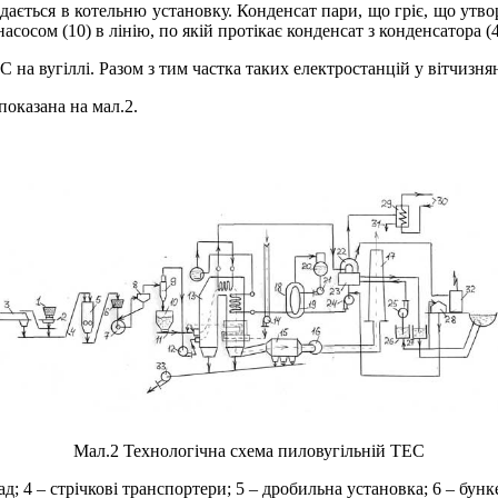
дається в котельню установку. Конденсат пари, що гріє, що утвор
асосом (10) в лінію, по якій протікає конденсат з конденсатора (4
на вугіллі. Разом з тим частка таких електростанцій у вітчизняні
показана на мал.2.
Мал.2 Технологічна схема пиловугільній ТЕС
ад; 4 – стрічкові транспортери; 5 – дробильна установка; 6 – бунк