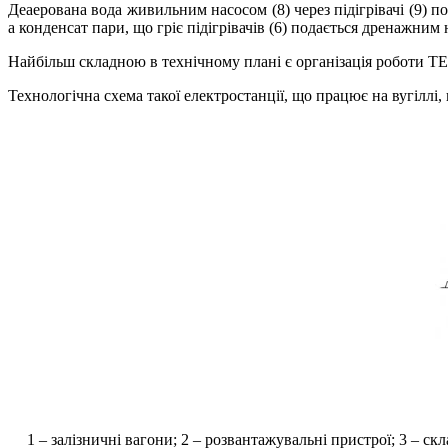
Деаерована вода живильним насосом (8) через підігрівачі (9) по
а конденсат пари, що гріє підігрівачів (6) подається дренажним н
Найбільш складною в технічному плані є організація роботи ТЕС 
Технологічна схема такої електростанції, що працює на вугіллі, 
1 – залізничні вагони; 2 – розвантажувальні пристрої; 3 – скл