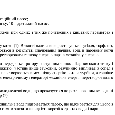
нсаційний насос;
тиску; 10 – дренажний насос.
хеми при одних і тих же початкових і кінцевих параметрах і
отла (1). В якості палива використовується вугілля, торф, газ,
ється в результаті спалювання палива, вода в паровому котлі
еретворювати теплову енергію пара в механічну енергію.
ари передається ротору наступним чином. Пар високого тиску і
дкістю, частіше вище звуковий, безупинно випливає з сопел і
а перетворюється в механічну енергію ротора турбіни, а точніше
 В електричному генераторі механічна енергія перетворюється в
 охолоджуючої води, що прокачується по розташованим всередині
 (7).
живильна вода підігрівається парою, що відбирається для цього з
 самим знизити швидкість корозії в трактах води і пари.