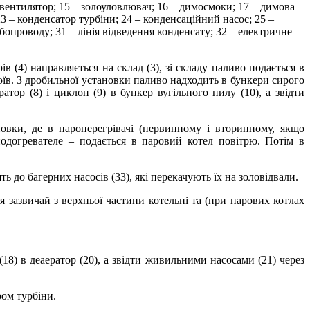
 вентилятор; 15 – золоуловлювач; 16 – димосмоки; 17 – димова
; 23 – конденсатор турбіни; 24 – конденсаційний насос; 25 –
убопроводу; 31 – лінія відведення конденсату; 32 – електричне
 (4) направляється на склад (3), зі складу паливо подається в
їв. З дробильної установки паливо надходить в бункери сирого
тор (8) і циклон (9) в бункер вугільного пилу (10), а звідти
новки, де в пароперегрівачі (первинному і вторинному, якщо
одогревателе – подається в паровий котел повітрю. Потім в
 до багерних насосів (33), які перекачують їх на золовідвали.
ря зазвичай з верхньої частини котельні та (при парових котлах
(18) в деаератор (20), а звідти живильними насосами (21) через
ром турбіни.