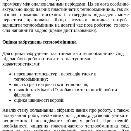
проміжку між опалювальними періодами. Ця вимога особливо
актуально щодо паяних пластинчатих теплообмінників, так як
пізніше промивка висохлих і затверділих відкладень може
перестати працювати. Якщо все-таки виникає потреба
залишити теплообмінник на довгий час поза роботою, то його
слід наповнити водою (краще дистильованою).
Оцінка забруднень теплообмінника
Для оцінки забруднень пластинчастого теплообмінника слід
під час його роботи стежити за наступними
характеристиками:
перевірка температур і перепадів тиску в
теплообміннику;
якість гріє і нагрівається теплоносіїв;
наявність хімікатів і їх добавка в теплоносії; робота
фільтрів;
оцінка швидкості корозії;
Аналіз стану обладнання і зібраних даних про роботу, а також
планування робіт, необхідних для догляду, дозволяє уникати
неприємних і несподіваних збоїв у роботі. При певній
необхідності чищення пластинчастого теплообмінника слід