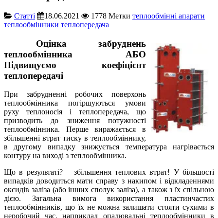
Cтатті
18.06.2021
1778
Метки
теплообмінні апарати
теплообмінники
теплопередача
Оцінка забруднень
теплообмінника АБО
Підвищуємо коефіцієнт
теплопередачі
При забрудненні робочих поверхонь
теплообмінника погіршуються умови
руху теплоносія і теплопередача, що
призводить до зниження потужності
теплообмінника. Перше виражається в
збільшенні втрат тиску в теплообміннику,
в другому випадку знижується температура нагрівається
контуру на виході з теплообмінника.
Що в результаті? – збільшення теплових втрат! У більшості
випадків доводиться мати справу з накипом і відкладеннями
оксидів заліза (або інших сполук заліза), а також з їх спільною
дією. Загальна вимога використання пластинчастих
теплообмінників, що їх не можна залишати стояти сухими в
неробочий час, наприклад опалювальні теплообмінники в