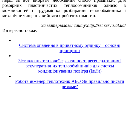
перш за все вибрати необхідний спосіб промивки. Для
розбірних пластинчастих теплообмінників однією з
можливостей є трудомістка розбирання теплообмінника і
механічне чищення вийнятих робочих пластин.
За матеріалами сайту:http://set-servis.at.ua/
Интересно также:
Система опалення в приватному будинку – основні
принципи
Зіставлення теплової ефективності регенеративних і
рекуперативних теплообмінників для систем
кондиціонування повітря (Ільїн)
Робота інженер-теплотехнік АБО Як правильно писати
резюме?