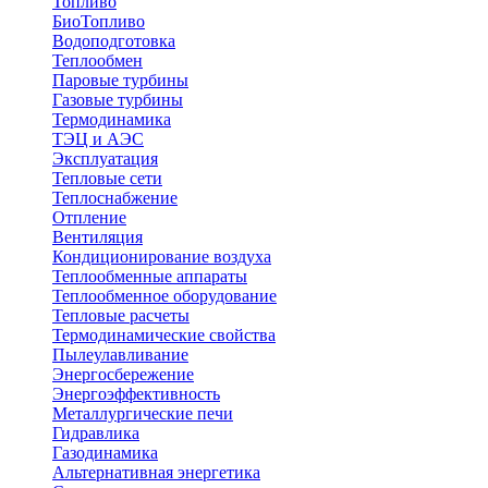
Топливо
БиоТопливо
Водоподготовка
Теплообмен
Паровые турбины
Газовые турбины
Термодинамика
ТЭЦ и АЭС
Эксплуатация
Тепловые сети
Теплоснабжение
Отпление
Вентиляция
Кондиционирование воздуха
Теплообменные аппараты
Теплообменное оборудование
Тепловые расчеты
Термодинамические свойства
Пылеулавливание
Энергосбережение
Энергоэффективность
Металлургические печи
Гидравлика
Газодинамика
Альтернативная энергетика