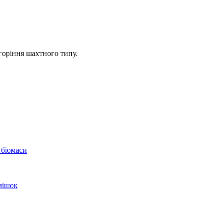
горіння шахтного типу.
 біомаси
мішок