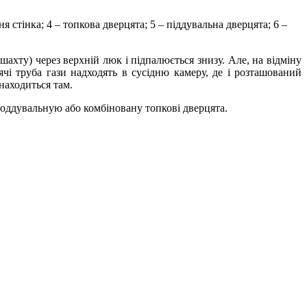
 стінка; 4 – топкова дверцята; 5 – піддувальна дверцята; 6 –
ахту) через верхній люк і підпалюється знизу. Але, на відміну
ячі труба гази надходять в сусідню камеру, де і розташований
находиться там.
з поддувальную або комбіновану топкові дверцята.