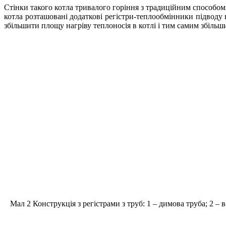
Стінки такого котла тривалого горіння з традиційним способом
котла розташовані додаткові регістри-теплообмінники підводу в
збільшити площу нагріву теплоносія в котлі і тим самим збіль
Мал 2 Конструкція з регістрами з труб: 1 – димова труба; 2 – в