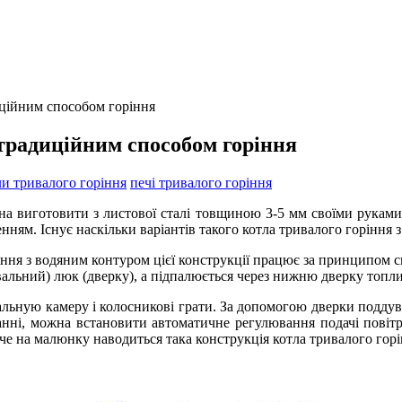
иційним способом горіння
 традиційним способом горіння
ли тривалого горіння
печі тривалого горіння
на виготовити з листової сталі товщиною 3-5 мм своїми руками
нням. Існує наскільки варіантів такого котла тривалого горіння
ння з водяним контуром цієї конструкції працює за принципом с
вальний) люк (дверку), а підпалюється через нижню дверку топл
альную камеру і колосникові грати. За допомогою дверки поддува
жанні, можна встановити автоматичне регулювання подачі повіт
е на малюнку наводиться така конструкція котла тривалого горі