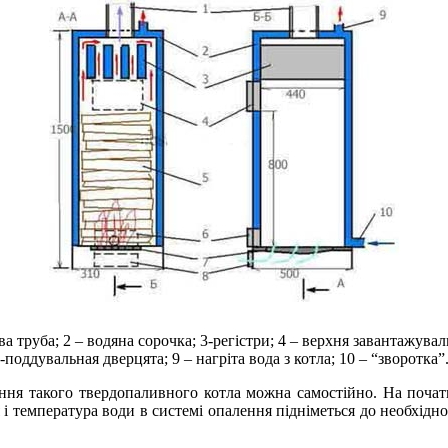
 труба; 2 – водяна сорочка; 3-регістри; 4 – верхня завантажуваль
-поддувальная дверцята; 9 – нагріта вода з котла; 10 – “зворотка”
іння такого твердопаливного котла можна самостійно. На почат
я і температура води в системі опалення підніметься до необхідн