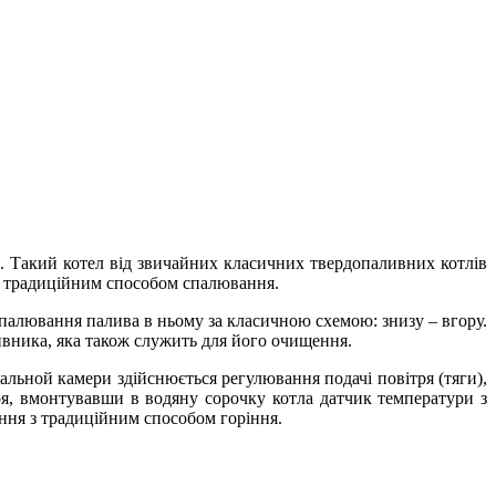
. Такий котел від звичайних класичних твердопаливних котлів
 з традиційним способом спалювання.
палювання палива в ньому за класичною схемою: знизу – вгору.
ивника, яка також служить для його очищення.
льной камери здійснюється регулювання подачі повітря (тяги),
ря, вмонтувавши в водяну сорочку котла датчик температури з
ння з традиційним способом горіння.