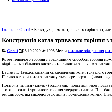
Главная
»
Cтатті
» Конструкція котла тривалого горіння з трад
Конструкція котла тривалого горіння з
Cтатті
26.10.2020
1906
Метки
котельне обладнання
кот
Котел тривалого горіння з традиційним способом горіння мож
відрізняється більшою висотою топливника з верхнім завантаже
Варіант 1. Твердопаливний опалювальний котел тривалого горі
Паливо в такий котел завантажується через верхній (завантажу
Повітря в паливну камеру (топливник) подається через поддув
а отже – сили і тривалості горіння твердого палива. При ба
регулятором, які використовуються в промислових котлах. Нижч