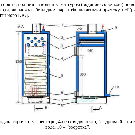
 горіння подвійні, з водяним контуром (водяною сорочкою) по вс
оди, які можуть бути двох варіантів: витягнутої прямокутної (рис
шити його ККД.
одяна сорочка; 3 – регістри; 4-верхня дверцята; 5 – дрова; 6 – ниж
вода; 10 – “зворотка”.