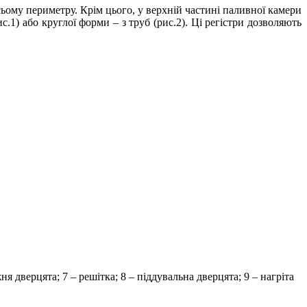
ьому периметру. Крім цього, у верхній частині паливної камери
.1) або круглої форми – з труб (рис.2). Ці регістри дозволяють
ня дверцята; 7 – решітка; 8 – піддувальна дверцята; 9 – нагріта