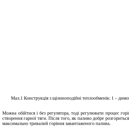
Мал.1 Конструкція з щілиноподібні теплообменік: 1 – димова
Можна обійтися і без регулятора, тоді регулювати процес гор
створення гарної тяги. Після того, як паливо добре розгоритьс
максимально тривалий горіння завантаженого палива.