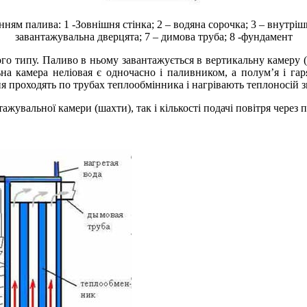
ям палива: 1 -Зовнішня стінка; 2 – водяна сорочка; 3 – внутрішня
завантажувальна дверцята; 7 – димова труба; 8 -фундамент
го типу. Паливо в ньому завантажується в вертикальну камеру (ш
на камера неліовая є одночасно і паливником, а полум’я і гар
ння проходять по трубах теплообмінника і нагрівають теплоносій з
нтажувальної камери (шахти), так і кількості подачі повітря чере