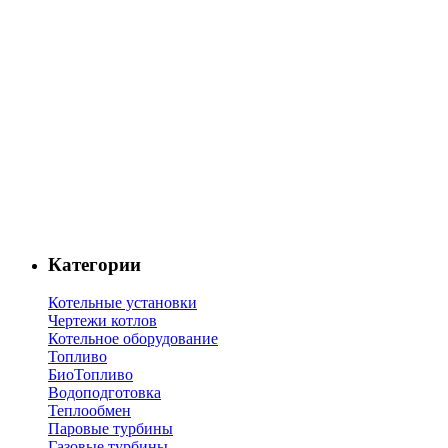
Категории
Котельные установки
Чертежи котлов
Котельное оборудование
Топливо
БиоТопливо
Водоподготовка
Теплообмен
Паровые турбины
Газовые турбины