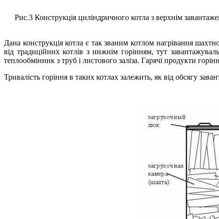
Рис.3 Конструкція циліндричного котла з верхнім завантаженн
Дана конструкція котла є так званим котлом нагрівання шахтно
від традиційних котлів з нижнім горінням, тут завантажуваль
теплообмінник з труб і листового заліза. Гарячі продукти горі
Тривалість горіння в таких котлах залежить, як від обсягу зава