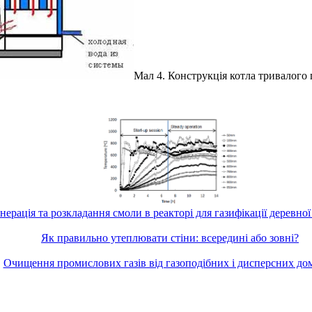
Мал 4. Конструкція котла тривалого 
нерація та розкладання смоли в реакторі для газифікації деревної
Як правильно утеплювати стіни: всередині або зовні?
Очищення промислових газів від газоподібних і дисперсних до