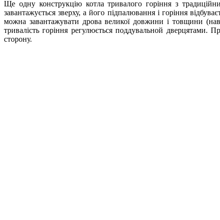
Ще одну конструкцію котла тривалого горіння з традиційн
завантажується зверху, а його підпалювання і горіння відбуває
можна завантажувати дрова великої довжини і товщини (навіть
тривалість горіння регулюється поддувальной дверцятами. П
сторону.