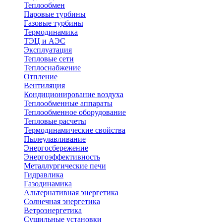
Теплообмен
Паровые турбины
Газовые турбины
Термодинамика
ТЭЦ и АЭС
Эксплуатация
Тепловые сети
Теплоснабжение
Отпление
Вентиляция
Кондиционирование воздуха
Теплообменные аппараты
Теплообменное оборудование
Тепловые расчеты
Термодинамические свойства
Пылеулавливание
Энергосбережение
Энергоэффективность
Металлургические печи
Гидравлика
Газодинамика
Альтернативная энергетика
Солнечная энергетика
Ветроэнергетика
Сушильные установки