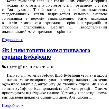
Котел тривалого горіння з традиційним способом горіння
можна виготовити з листової сталі товщиною 3-5 мм
своїми руками. Такий котел від звичайних класичних
твердопаливних котлів відрізняється більшою висотою
топливника з верхнім завантаженням. Існує наскільки
варіантів такого котла тривалого горіння з традиційним
способом спалювання. Варіант 1. Твердопаливний
опалювальний котел тривалого горіння з ...
Подробнее »
Як і чим топити котел тривалого
горіння Бубафоню
Cтатті
07.10.2020
2018
Паливо для котла Бубафоня Щоб Бубафоня «гріла» в якості
палива може використовуватися тверде паливо практично
будь-якого виду: від антрациту до хвойних тирси. Як і чим
топити Бубафоню Вся принадність цієї конструкції – її легко
пристосувати під будь-яке паливо. У такому «первозданному»
вигляді вона придатна більше для дров. Але і дрова ...
Подробнее »