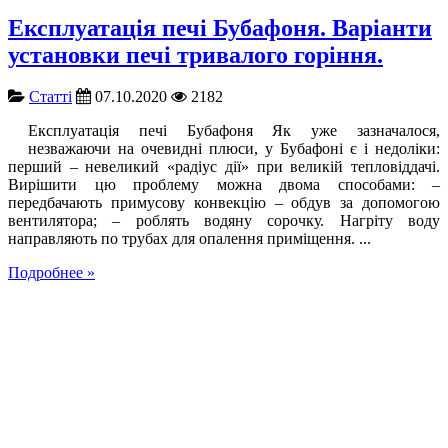
Експлуатація печі Бубафоня. Варіанти
установки печі тривалого горіння.
Cтатті
07.10.2020
2182
Експлуатація печі Бубафоня Як уже зазначалося,
незважаючи на очевидні плюси, у Бубафоні є і недоліки:
перший – невеликий «радіус дії» при великій тепловіддачі.
Вирішити цю проблему можна двома способами: –
передбачають примусову конвекцію – обдув за допомогою
вентилятора; – роблять водяну сорочку. Нагріту воду
направляють по трубах для опалення приміщення. ...
Подробнее »