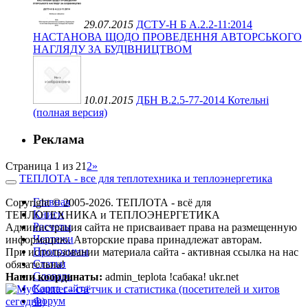
29.07.2015
ДСТУ-Н Б А.2.2-11:2014
НАСТАНОВА ЩОДО ПРОВЕДЕННЯ АВТОРСЬКОГО
НАГЛЯДУ ЗА БУДІВНИЦТВОМ
10.01.2015
ДБН В.2.5-77-2014 Котельні
(полная версия)
Реклама
Страница 1 из 2
1
2
»
ТЕПЛОТА - все для теплотехника и теплоэнергетика
Главная
Copyright © 2005-2026. ТЕПЛОТА - всё для
Книги
ТЕПЛОТЕХНИКА и ТЕПЛОЭНЕРГЕТИКА
Расчеты
Администрация сайта не присваивает права на размещенную
Чертежи
информацию. Авторские права принадлежат авторам.
Программы
При использовании материала сайта - активная ссылка на нас
Статьи
обязательна!
Словарь
Наши координаты:
admin_teplota !сабака! ukr.net
Карта сайта
Форум