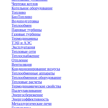
Чертежи котлов
Котельное оборудование
Топливо
БиоТопливо
Водоподготовка
Теплообмен
Паровые турбины
Газовые турбины
Термодинамика
ТЭЦ и АЭС
Эксплуатация
Тепловые сети
Теплоснабжение
Отпление
Вентиляция
Кондиционирование воздуха
Теплообменные аппараты
Теплообменное оборудование
Тепловые расчеты
Термодинамические свойства
Пылеулавливание
Энергосбережение
Энергоэффективность
Металлургические печи
Гидравлика