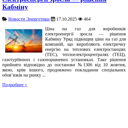
Кабміну
Новости Энергетики
17.10.2025
464
Ціна на газ для виробників
електроенергії зросла — рішення
Кабміну Уряд підвищив ціни на газ для
компаній, що виробляють електричну
енергію на теплових електростанціях
(ТЕС), теплоелектроцентралях (ТЕЦ),
газотурбінних і газопоршневих установках. Таке рішення
прийнято відповідно до постанови №1306 від 10 жовтня,
якою, крім іншого, продовжено покладання спеціальних
обов’язків на ринку ...
Подробнее »