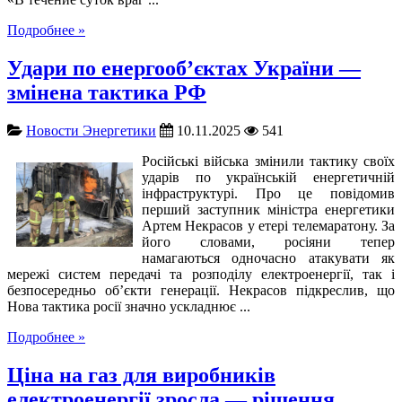
Подробнее »
Удари по енергооб’єктах України —
змінена тактика РФ
Новости Энергетики
10.11.2025
541
Російські війська змінили тактику своїх
ударів по українській енергетичній
інфраструктурі. Про це повідомив
перший заступник міністра енергетики
Артем Некрасов у етері телемаратону. За
його словами, росіяни тепер
намагаються одночасно атакувати як
мережі систем передачі та розподілу електроенергії, так і
безпосередньо об’єкти генерації. Некрасов підкреслив, що
Нова тактика росії значно ускладнює ...
Подробнее »
Ціна на газ для виробників
електроенергії зросла — рішення