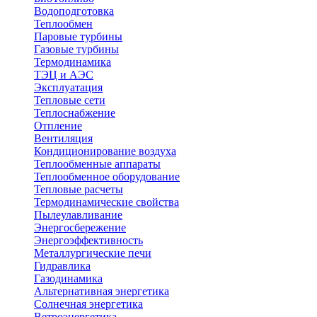
Водоподготовка
Теплообмен
Паровые турбины
Газовые турбины
Термодинамика
ТЭЦ и АЭС
Эксплуатация
Тепловые сети
Теплоснабжение
Отпление
Вентиляция
Кондиционирование воздуха
Теплообменные аппараты
Теплообменное оборудование
Тепловые расчеты
Термодинамические свойства
Пылеулавливание
Энергосбережение
Энергоэффективность
Металлургические печи
Гидравлика
Газодинамика
Альтернативная энергетика
Солнечная энергетика
Ветроэнергетика