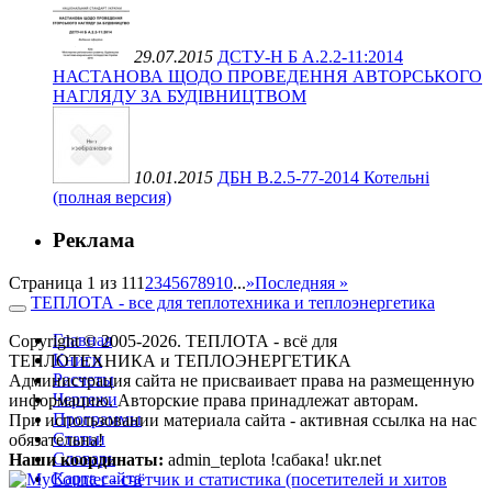
29.07.2015
ДСТУ-Н Б А.2.2-11:2014
НАСТАНОВА ЩОДО ПРОВЕДЕННЯ АВТОРСЬКОГО
НАГЛЯДУ ЗА БУДІВНИЦТВОМ
10.01.2015
ДБН В.2.5-77-2014 Котельні
(полная версия)
Реклама
Страница 1 из 11
1
2
3
4
5
6
7
8
9
10
...
»
Последняя »
ТЕПЛОТА - все для теплотехника и теплоэнергетика
Главная
Copyright © 2005-2026. ТЕПЛОТА - всё для
Книги
ТЕПЛОТЕХНИКА и ТЕПЛОЭНЕРГЕТИКА
Расчеты
Администрация сайта не присваивает права на размещенную
Чертежи
информацию. Авторские права принадлежат авторам.
Программы
При использовании материала сайта - активная ссылка на нас
Статьи
обязательна!
Словарь
Наши координаты:
admin_teplota !сабака! ukr.net
Карта сайта