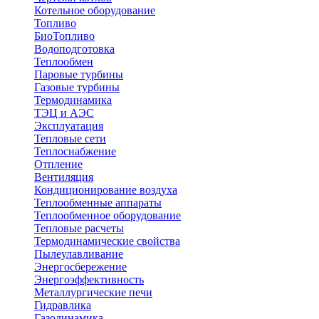
Котельное оборудование
Топливо
БиоТопливо
Водоподготовка
Теплообмен
Паровые турбины
Газовые турбины
Термодинамика
ТЭЦ и АЭС
Эксплуатация
Тепловые сети
Теплоснабжение
Отпление
Вентиляция
Кондиционирование воздуха
Теплообменные аппараты
Теплообменное оборудование
Тепловые расчеты
Термодинамические свойства
Пылеулавливание
Энергосбережение
Энергоэффективность
Металлургические печи
Гидравлика
Газодинамика