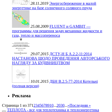
28.11.2019
Энергосбережение в малой
энергетике на базе солнечного соляного пруда
25.08.2009
FLUENT и GAMBIT —
программы для решения задач механики жидкости и
газа, тепло и массопереноса
29.07.2015
ДСТУ-Н Б А.2.2-11:2014
НАСТАНОВА ЩОДО ПРОВЕДЕННЯ АВТОРСЬКОГО
НАГЛЯДУ ЗА БУДІВНИЦТВОМ
10.01.2015
ДБН В.2.5-77-2014 Котельні
(полная версия)
Реклама
Страница 1 из 37
1
2
3
4
5
6
7
8
9
10
...
20
30
...
»
Последняя »
ТЕПЛОТА - все для теплотехника и теплоэнергетика