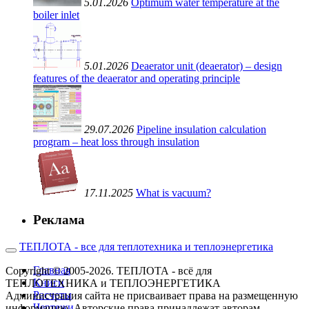
5.01.2026
Optimum water temperature at the
boiler inlet
5.01.2026
Deaerator unit (deaerator) – design
features of the deaerator and operating principle
29.07.2026
Pipeline insulation calculation
program – heat loss through insulation
17.11.2025
What is vacuum?
Реклама
ТЕПЛОТА - все для теплотехника и теплоэнергетика
Главная
Copyright © 2005-2026. ТЕПЛОТА - всё для
Книги
ТЕПЛОТЕХНИКА и ТЕПЛОЭНЕРГЕТИКА
Расчеты
Администрация сайта не присваивает права на размещенную
Чертежи
информацию. Авторские права принадлежат авторам.