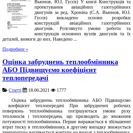
Вьюнов, Ю.І. Гусєв) У книзі Конструкція та
проектування авіаційних газотурбінних
двигунів за ред. Хроніна (С.А. Вьюнов, Ю.І.
Гусєв) викладено основи розробки
конструкцій авіаційних газотурбінних
двигунів. Розглянуто умови роботи та
конструкція основних вузлів двигунів та їх
деталей, вимоги до них. Наведено ...
Подробнее »
Оцінка забруднень теплообмінника
АБО Підвищуємо коефіцієнт
теплопередачі
Cтатті
18.06.2021
1777
Оцінка забруднень теплообмінника АБО Підвищуємо
коефіцієнт теплопередачі При забрудненні робочих
поверхонь теплообмінника погіршуються умови руху
теплоносія і теплопередача, що призводить до зниження
потужності теплообмінника. Перше виражається в збільшенні
втрат тиску в теплообміннику, в другому випадку знижується
температура нагрівається контуру на виході з теплообмінника.