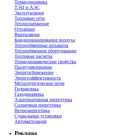
Термодинамика
ТЭЦ и АЭС
Эксплуатация
Тепловые сети
Теплоснабжение
Отпление
Вентиляция
Кондиционирование воздуха
Теплообменные аппараты
Теплообменное оборудование
Тепловые расчеты
Термодинамические свойства
Пылеулавливание
Энергосбережение
Энергоэффективность
Металлургические печи
Гидравлика
Газодинамика
Альтернативная энергетика
Солнечная энергетика
Ветроэнергетика
Сушильные установки
Автоматизация
Реклама