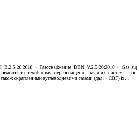
Н В.2.5-20:2018 – Газоснабжение DBN V.2.5-20:2018 – Gas 
му ремонті та технічному переоснащенні наявних систем газо
також скрапленими вуглеводневими газами (далі – СВГ) із ...