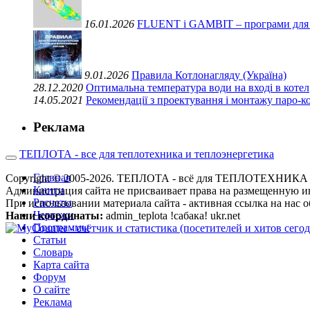
16.01.2026
FLUENT і GAMBIT – програми для ви
9.01.2026
Правила Котлонагляду (Україна)
28.12.2020
Оптимальна температура води на вході в котел
14.05.2021
Рекомендації з проектування і монтажу паро-
Реклама
ТЕПЛОТА - все для теплотехника и теплоэнергетика
Главная
Copyright © 2005-2026. ТЕПЛОТА - всё для ТЕПЛОТЕХН
Книги
Администрация сайта не присваивает права на размещенную и
Расчеты
При использовании материала сайта - активная ссылка на нас о
Чертежи
Наши координаты:
admin_teplota !сабака! ukr.net
Программы
Статьи
Словарь
Карта сайта
Форум
О сайте
Реклама