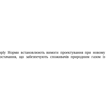
supply Норми встановлюють вимоги проектування при новому
постачання, що забезпечують споживачів природним газом із