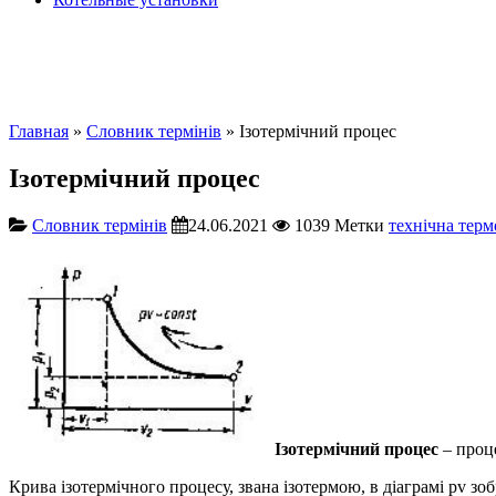
Главная
»
Словник термінів
» Ізотермічний процес
Ізотермічний процес
Словник термінів
24.06.2021
1039
Метки
технічна тер
Ізотермічний процес
– проце
Крива ізотермічного процесу, звана ізотермою, в діаграмі pv з