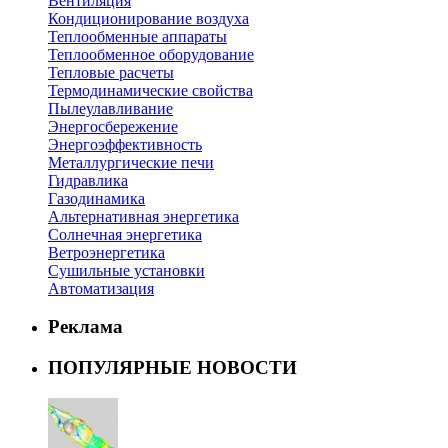
Вентиляция
Кондиционирование воздуха
Теплообменные аппараты
Теплообменное оборудование
Тепловые расчеты
Термодинамические свойства
Пылеулавливание
Энергосбережение
Энергоэффективность
Металлургические печи
Гидравлика
Газодинамика
Альтернативная энергетика
Солнечная энергетика
Ветроэнергетика
Сушильные установки
Автоматизация
Реклама
ПОПУЛЯРНЫЕ НОВОСТИ