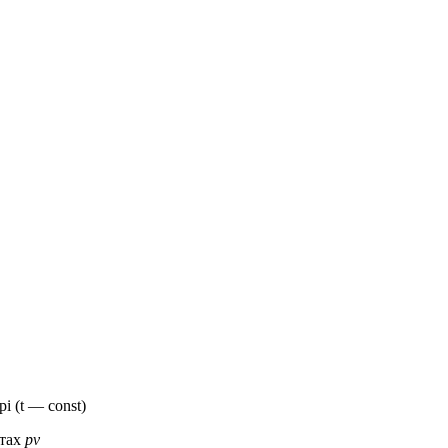
і (t — const)
атах
pv