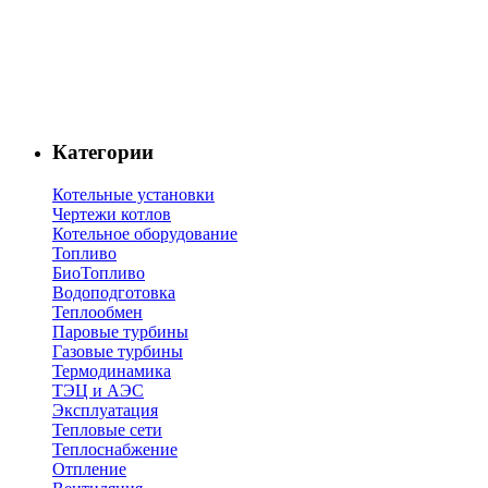
Категории
Котельные установки
Чертежи котлов
Котельное оборудование
Топливо
БиоТопливо
Водоподготовка
Теплообмен
Паровые турбины
Газовые турбины
Термодинамика
ТЭЦ и АЭС
Эксплуатация
Тепловые сети
Теплоснабжение
Отпление