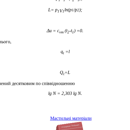
1
1
2
1
L= p
ln(p
/p
);
1
2
V
1
1
Δu = c
(t
-t
) =0.
vm
2
1
нього,
q
=l
t
Q
=L
t
інений десятковим по співвідношенню
lg N = 2,303 lg N.
Мастильні матеріали