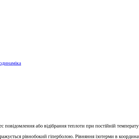
модинаміка
с повідомлення або відібрання теплоти при постійній температур
ображується рівнобокий гіперболою. Рівняння ізотерми в координ