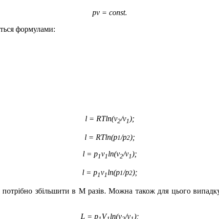
pv = const.
ється формулами:
l = RTln(v
/v
);
2
1
l = RTln(p
/p
);
1
2
l = p
v
ln(v
/v
);
1
1
2
1
l = p
v
ln(p
/p
);
1
2
1
1
ня потрібно збільшити в М разів. Можна також для цього випадк
L = p
V
ln(v
/v
);