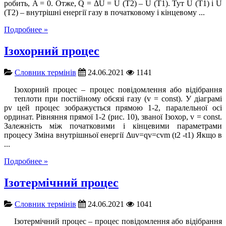
робить, A = 0. Отже, Q = ΔU = U (T2) – U (T1). Тут U (T1) і U
(T2) – внутрішні енергії газу в початковому і кінцевому ...
Подробнее »
Ізохорний процес
Словник термінів
24.06.2021
1141
Ізохорний процес – процес повідомлення або відібрання
теплоти при постійному обсязі газу (v = const). У діаграмі
pv цей процес зображується прямою 1-2, паралельної осі
ординат. Рівняння прямої 1-2 (рис. 10), званої Ізохор, v = const.
Залежність між початковими і кінцевими параметрами
процесу Зміна внутрішньої енергії Δuv=qv=cvm (t2 -t1) Якщо в
...
Подробнее »
Ізотермічний процес
Словник термінів
24.06.2021
1041
Ізотермічний процес – процес повідомлення або відібрання