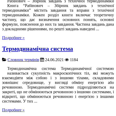
Рабінович – Збірник завдань з технічної термодинаміки
Книга “Рабінович – Збірник завдань з технічної
термодинаміки” містить завдання та вправи з технічної
термодинаміки. Кожен розділ книги включає теоретичну
частину, що дає визначення основних понять, основні
формули, пояснення до них та завдання. Частина завдань дана
з докладними рішеннями, по решті завдань наведені ...
Подробнее »
Термодинамічна система
Словник термінів
24.06.2021
1184
Термодинамічна система Термодинамічної системою
називається сукупність макроскопічних тіл, які можуть
взаємодіяти між собою і з іншими тілами, складовими
зовнішнє середовище, у вигляді обміну енергією або
речовиною. Термодинамічні системи підрозділяються на
закриті, що не обмінюються речовиною з іншими системами, і
відкриті, що обмінюються речовиною і енергією з іншими
системами. У тих ...
Подробнее »