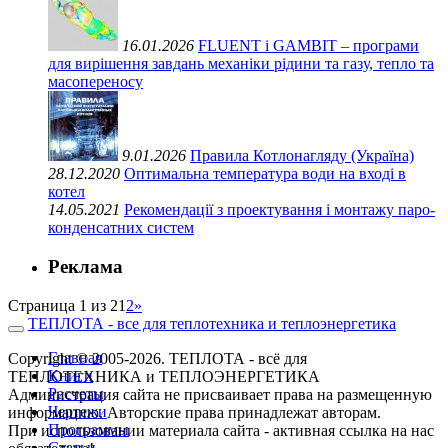
16.01.2026
FLUENT і GAMBIT – програми
для вирішення завдань механіки рідини та газу, тепло та
масопереносу
9.01.2026
Правила Котлонагляду (Україна)
28.12.2020
Оптимальна температура води на вході в
котел
14.05.2021
Рекомендації з проектування і монтажу паро-
конденсатних систем
Реклама
Страница 1 из 2
1
2
»
ТЕПЛОТА - все для теплотехника и теплоэнергетика
Главная
Copyright © 2005-2026. ТЕПЛОТА - всё для
Книги
ТЕПЛОТЕХНИКА и ТЕПЛОЭНЕРГЕТИКА
Расчеты
Администрация сайта не присваивает права на размещенную
Чертежи
информацию. Авторские права принадлежат авторам.
Программы
При использовании материала сайта - активная ссылка на нас
Статьи