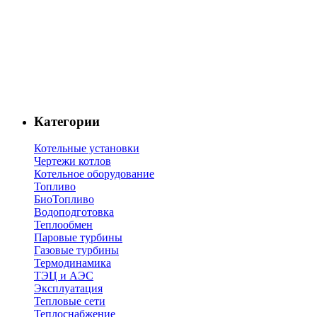
Категории
Котельные установки
Чертежи котлов
Котельное оборудование
Топливо
БиоТопливо
Водоподготовка
Теплообмен
Паровые турбины
Газовые турбины
Термодинамика
ТЭЦ и АЭС
Эксплуатация
Тепловые сети
Теплоснабжение