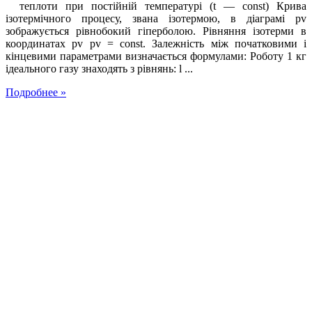
теплоти при постійній температурі (t — const) Крива
ізотермічного процесу, звана ізотермою, в діаграмі pv
зображується рівнобокий гіперболою. Рівняння ізотерми в
координатах pv pv = const. Залежність між початковими і
кінцевими параметрами визначається формулами: Роботу 1 кг
ідеального газу знаходять з рівнянь: l ...
Подробнее »