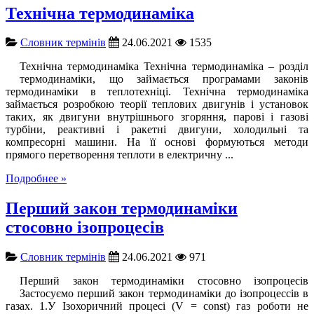
Технічна термодинаміка
Словник термінів
24.06.2021
1535
Технічна термодинаміка Технічна термодинаміка – розділ
термодинаміки, що займається програмами законів
термодинаміки в теплотехніці. Технічна термодинаміка
займається розробкою теорії теплових двигунів і установок
таких, як двигуни внутрішнього згоряння, парові і газові
турбіни, реактивні і ракетні двигуни, холодильні та
компресорні машини. На її основі формуються методи
прямого перетворення теплоти в електричну ...
Подробнее »
Перший закон термодинаміки
стосовно ізопроцесів
Словник термінів
24.06.2021
971
Перший закон термодинаміки стосовно ізопроцесів
Застосуємо перший закон термодинаміки до ізопроцессів в
газах. 1.У Ізохоричний процесі (V = const) газ роботи не