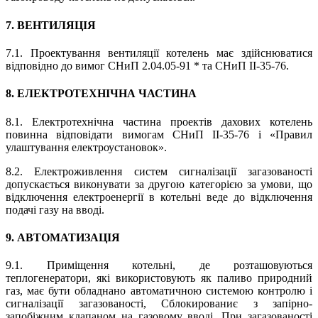
7. ВЕНТИЛЯЦІЯ
7.1. Проектування вентиляції котелень має здійснюватися
відповідно до вимог СНиП 2.04.05-91 * та СНиП II-35-76.
8. ЕЛЕКТРОТЕХНІЧНА ЧАСТИНА
8.1. Електротехнічна частина проектів дахових котелень
повинна відповідати вимогам СНиП II-35-76 і «Правил
улаштування електроустановок».
8.2. Електроживлення систем сигналізації загазованості
допускається виконувати за другою категорією за умови, що
відключення електроенергії в котельні веде до відключення
подачі газу на вводі.
9. АВТОМАТИЗАЦІЯ
9.1. Приміщення котельні, де розташовуються
теплогенератори, які використовують як паливо природний
газ, має бути обладнано автоматичною системою контролю і
сигналізації загазованості, Сблокированиє з запірно-
запобіжним клапаном на газовому вводі. При загазованості