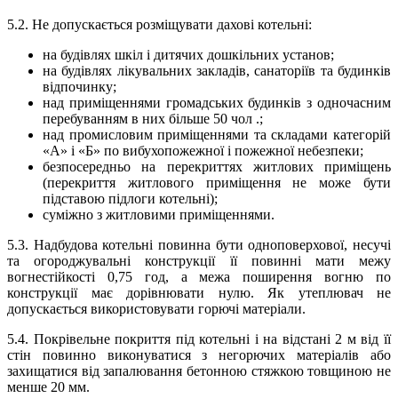
5.2. Не допускається розміщувати дахові котельні:
на будівлях шкіл і дитячих дошкільних установ;
на будівлях лікувальних закладів, санаторіїв та будинків
відпочинку;
над приміщеннями громадських будинків з одночасним
перебуванням в них більше 50 чол .;
над промисловим приміщеннями та складами категорій
«А» і «Б» по вибухопожежної і пожежної небезпеки;
безпосередньо на перекриттях житлових приміщень
(перекриття житлового приміщення не може бути
підставою підлоги котельні);
суміжно з житловими приміщеннями.
5.3. Надбудова котельні повинна бути одноповерхової, несучі
та огороджувальні конструкції її повинні мати межу
вогнестійкості 0,75 год, а межа поширення вогню по
конструкції має дорівнювати нулю. Як утеплювач не
допускається використовувати горючі матеріали.
5.4. Покрівельне покриття під котельні і на відстані 2 м від її
стін повинно виконуватися з негорючих матеріалів або
захищатися від запалювання бетонною стяжкою товщиною не
менше 20 мм.