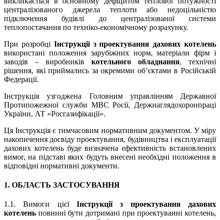
викликається в основному дефіцитом теплової потужності
централізованого джерела теплоти або недоцільністю
підключення будівлі до централізованої системи
теплопостачання по техніко-економічному розрахунку.
При розробці
Інструкції з проектування дахових котелень
використані положення зарубіжних норм, матеріали фірм і
заводів – виробників
котельного обладнання
, технічні
рішення, які приймались за окремими об’єктами в Російській
Федерації.
Інструкція узгоджена Головним управлінням Державної
Протипожежної служби МВС Росії, Держнаглядохоронпраці
України, АТ «Росгазифікації».
Ця Інструкція є тимчасовим нормативним документом. У міру
накопичення досвіду проектування, будівництва і експлуатації
дахових котелень буде визначена ефективність встановлених
вимог, на підставі яких будуть внесені необхідні положення в
відповідні нормативні документи.
1. ОБЛАСТЬ ЗАСТОСУВАННЯ
1.1. Вимоги цієї
Інструкції з проектування дахових
котелень
повинні бути дотримані при проектуванні котелень,