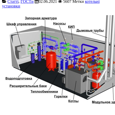
Cтатті
,
ГОСТи
02.06.2021
5607
Метки
котельні
установки