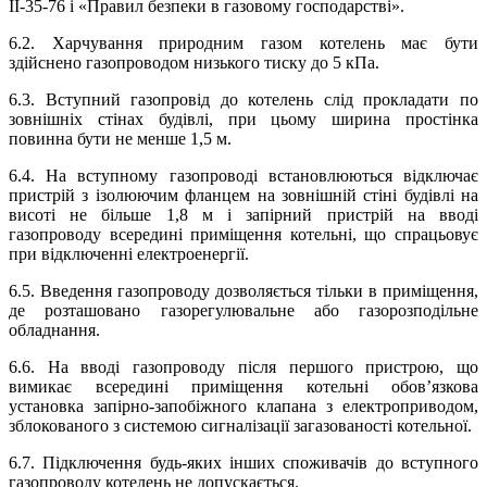
II-35-76 і «Правил безпеки в газовому господарстві».
6.2. Харчування природним газом котелень має бути
здійснено газопроводом низького тиску до 5 кПа.
6.3. Вступний газопровід до котелень слід прокладати по
зовнішніх стінах будівлі, при цьому ширина простінка
повинна бути не менше 1,5 м.
6.4. На вступному газопроводі встановлюються відключає
пристрій з ізолюючим фланцем на зовнішній стіні будівлі на
висоті не більше 1,8 м і запірний пристрій на вводі
газопроводу всередині приміщення котельні, що спрацьовує
при відключенні електроенергії.
6.5. Введення газопроводу дозволяється тільки в приміщення,
де розташовано газорегулювальне або газорозподільне
обладнання.
6.6. На вводі газопроводу після першого пристрою, що
вимикає всередині приміщення котельні обов’язкова
установка запірно-запобіжного клапана з електроприводом,
зблокованого з системою сигналізації загазованості котельної.
6.7. Підключення будь-яких інших споживачів до вступного
газопроводу котелень не допускається.