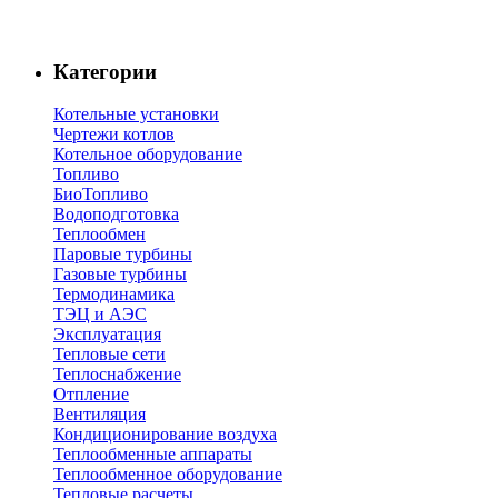
Категории
Котельные установки
Чертежи котлов
Котельное оборудование
Топливо
БиоТопливо
Водоподготовка
Теплообмен
Паровые турбины
Газовые турбины
Термодинамика
ТЭЦ и АЭС
Эксплуатация
Тепловые сети
Теплоснабжение
Отпление
Вентиляция
Кондиционирование воздуха
Теплообменные аппараты
Теплообменное оборудование
Тепловые расчеты