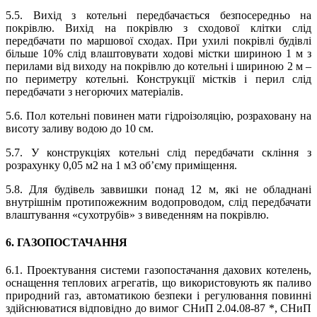
5.5. Вихід з котельні передбачається безпосередньо на
покрівлю. Вихід на покрівлю з сходової клітки слід
передбачати по маршової сходах. При ухилі покрівлі будівлі
більше 10% слід влаштовувати ходові містки шириною 1 м з
перилами від виходу на покрівлю до котельні і шириною 2 м –
по периметру котельні. Конструкції містків і перил слід
передбачати з негорючих матеріалів.
5.6. Пол котельні повинен мати гідроізоляцію, розраховану на
висоту заливу водою до 10 см.
5.7. У конструкціях котельні слід передбачати скління з
розрахунку 0,05 м2 на 1 м3 об’єму приміщення.
5.8. Для будівель заввишки понад 12 м, які не обладнані
внутрішнім протипожежним водопроводом, слід передбачати
влаштування «сухотрубів» з виведенням на покрівлю.
6. ГАЗОПОСТАЧАННЯ
6.1. Проектування системи газопостачання дахових котелень,
оснащення теплових агрегатів, що використовують як паливо
природний газ, автоматикою безпеки і регулювання повинні
здійснюватися відповідно до вимог СНиП 2.04.08-87 *, СНиП