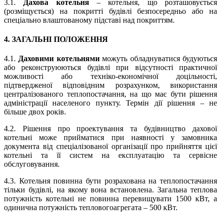
3.1.
Дахова котельня
– котельня, що розташовується
(розміщується) на покритті будівлі безпосередньо або на
спеціально влаштованому підставі над покриттям.
4. ЗАГАЛЬНІ ПОЛОЖЕННЯ
4.1.
Даховими котельнями
можуть обладнуватися будуються
або реконструюються будівлі при відсутності практичної
можливості або техніко-економічної доцільності,
підтвердженої відповідним розрахунком, використання
централізованого теплопостачання, на що має бути рішення
адміністрації населеного пункту. Термін дії рішення – не
більше двох років.
4.2. Рішення про проектування та будівництво дахової
котельні може прийматися при наявності у замовника
документа від спеціалізованої організації про прийняття цієї
котельні та її систем на експлуатацію та сервісне
обслуговування.
4.3. Котельня повинна бути розрахована на теплопостачання
тільки будівлі, на якому вона встановлена. Загальна теплова
потужність котельні не повинна перевищувати 1500 кВт, а
одинична потужність тепловогоагрегата – 500 кВт.