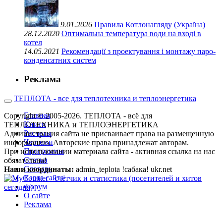
9.01.2026
Правила Котлонагляду (Україна)
28.12.2020
Оптимальна температура води на вході в
котел
14.05.2021
Рекомендації з проектування і монтажу паро-
конденсатних систем
Реклама
ТЕПЛОТА - все для теплотехника и теплоэнергетика
Главная
Copyright © 2005-2026. ТЕПЛОТА - всё для
Книги
ТЕПЛОТЕХНИКА и ТЕПЛОЭНЕРГЕТИКА
Расчеты
Администрация сайта не присваивает права на размещенную
Чертежи
информацию. Авторские права принадлежат авторам.
Программы
При использовании материала сайта - активная ссылка на нас
Статьи
обязательна!
Словарь
Наши координаты:
admin_teplota !сабака! ukr.net
Карта сайта
Форум
О сайте
Реклама