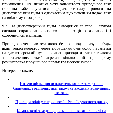
приміщення 10% нижньої межі займистості природного газу
повинна забезпечуватися передача сигналу тривоги на
диспетчерський пульт з одночасним відключенням подачі газу
на ввідному газопроводі.
9.2. На диспетчерський пульт виводяться світлові і звукові
сигнали спрацювання систем сигналізації загазованості і
охоронної сигналізації.
При відключенні автоматикою безпеки подачі газу на будь-
який теплогенератор через порушення будь-якого параметра
на диспетчерський пульт повинен приходити сигнал тривоги
з позначенням, який агрегат відключений, при цьому
розшифровка порушеного параметра необов’язкова.
Интересно также:
Интенсификация испарительного охлаждения в
башенных градирнях при закрутке входных воздушных
потоков
Прилади обліку енергоносіїв. Реалії сучасного ринку.
Комплексні заходи щодо зменшення запиленості на