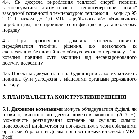
4.4. Як джерела вироблення теплової енергії повинні
застосовуватися автоматизовані теплогенератори повної
заводської готовності з температурою теплоносія – води до 95
° С і тиском до 1,0 МПа зарубіжного або вітчизняного
виробництва, що пройшли сертифікацію в установленому
порядку.
4.5. При проектуванні дахових котелень повинні
передбачатися технічні рішення, що дозволяють їх
експлуатацію без постійного обслуговуючого персоналу. Такі
котельні повинні бути захищені від несанкціонованого
доступу всередину.
4.6. Проектна документація на будівництво дахових котелень
повинна бути узгоджена з місцевими органами державного
нагляду.
5. ПЛАНУВАЛЬНІ ТА КОНСТРУКТИВНІ РІШЕННЯ
5.1.
Даховими котельнями
можуть обладнуватися будівлі, як
правило, висотою до десяти поверхів включно (26,5 м).
Можливість розташування котелень на будівлях більшої
поверховості вирішується за погодженням з територіальними
органами Управління Державної протипожежної служби МВС
Росії.