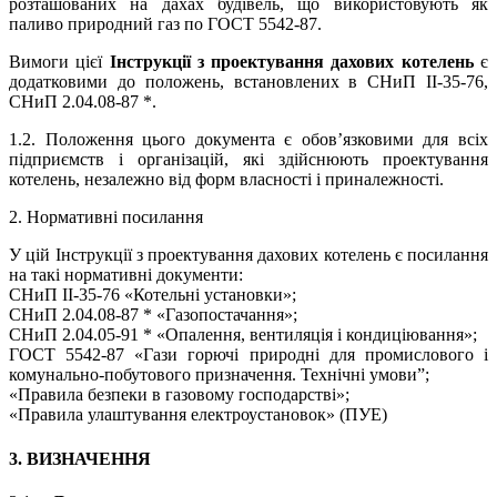
розташованих на дахах будівель, що використовують як
паливо природний газ по ГОСТ 5542-87.
Вимоги цієї
Інструкції з проектування дахових котелень
є
додатковими до положень, встановлених в СНиП II-35-76,
СНиП 2.04.08-87 *.
1.2. Положення цього документа є обов’язковими для всіх
підприємств і організацій, які здійснюють проектування
котелень, незалежно від форм власності і приналежності.
2. Нормативні посилання
У цій Інструкції з проектування дахових котелень є посилання
на такі нормативні документи:
СНиП II-35-76 «Котельні установки»;
СНиП 2.04.08-87 * «Газопостачання»;
СНиП 2.04.05-91 * «Опалення, вентиляція і кондиціювання»;
ГОСТ 5542-87 «Гази горючі природні для промислового і
комунально-побутового призначення. Технічні умови”;
«Правила безпеки в газовому господарстві»;
«Правила улаштування електроустановок» (ПУЕ)
3. ВИЗНАЧЕННЯ