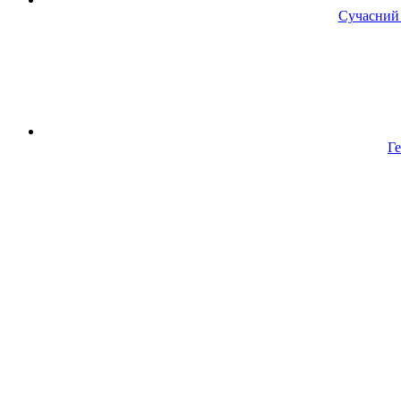
Сучасний 
Ге