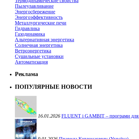
Термодинамические свойства
Пылеулавливание
Энергосбережение
Энергоэффективность
Металлургические печи
Гидравлика
Газодинамика
Альтернативная энергетика
Солнечная энергетика
Ветроэнергетика
Сушильные установки
Автоматизация
Реклама
ПОПУЛЯРНЫЕ НОВОСТИ
16.01.2026
FLUENT і GAMBIT – програми для ви
9.01.2026
Правила Котлонагляду (Україна)