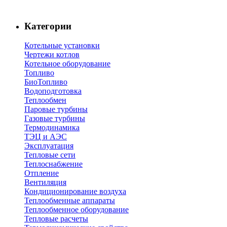
Категории
Котельные установки
Чертежи котлов
Котельное оборудование
Топливо
БиоТопливо
Водоподготовка
Теплообмен
Паровые турбины
Газовые турбины
Термодинамика
ТЭЦ и АЭС
Эксплуатация
Тепловые сети
Теплоснабжение
Отпление
Вентиляция
Кондиционирование воздуха
Теплообменные аппараты
Теплообменное оборудование
Тепловые расчеты