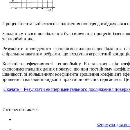
Процес ізоентальпіческого зволоження повітря досліджувався 
Завданням цього дослідження було вивчення процесів ізоентал
теплообмінника.
Результати проведеного експериментального дослідження на
спірально-накатним ребрами, що входять в агрегатний кондиці
Коефіцієнт ефективності теплообміну Еа залежить від кое
експериментальних даних показує, що при постійному коефіцієн
швидкості зі збільшенням коефіцієнта зрошення коефіцієнт еф
зрошення і ваговій швидкості практично не спостерігається. 
Скачать – Результати експериментального дослідження поверхн
Интересно также:
Формула для роз