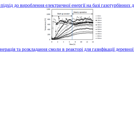
підхід до вироблення електричної енергії на базі газотурбінних 
нерація та розкладання смоли в реакторі для газифікації деревної