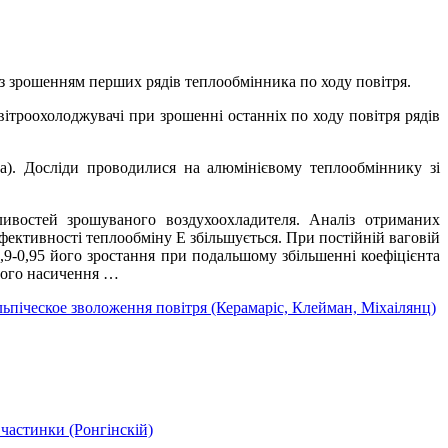
 з зрошенням перших рядів теплообмінника по ходу повітря.
ітроохолоджувачі при зрошенні останніх по ходу повітря рядів
а). Досліди проводилися на алюмінієвому теплообміннику зі
ливостей зрошуваного воздухоохладителя. Аналіз отриманих
фективності теплообміну Е збільшується. При постійній ваговій
,9-0,95 його зростання при подальшому збільшенні коефіцієнта
вного насичення …
ьпіческое зволоження повітря (Керамаріс, Клейман, Міхаілянц)
частинки (Ронгінскій)