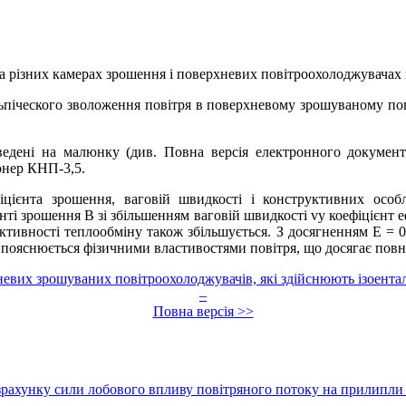
на різних камерах зрошення і поверхневих повітроохолоджувачах
ьпіческого зволоження повітря в поверхневому зрошуваному пов
ведені на малюнку (див. Повна версія електронного документ
онер КНП-3,5.
фіцієнта зрошення, ваговій швидкості і конструктивних особ
ті зрошення В зі збільшенням ваговій швидкості vy коефіцієнт е
ективності теплообміну також збільшується. З досягненням Е = 0
Це пояснюється фізичними властивостями повітря, що досягає по
евих зрошуваних повітроохолоджувачів, які здійснюють ізоентал
–
Повна версія >>
рахунку сили лобового впливу повітряного потоку на прилипли 