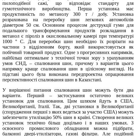
пилоподібної сажі, що відповідає стандарту для
гумотехнічного виробництва. Перша установка має
продуктивність по метанолу 300 т / добу. Установка
розрахована на переробку шин легкових автомобілів
діаметром 50 см. Основним процесом деструкції гуми для
подальшого трансформування продуктів розкладання в
метанол є піроліз в окислювальному камері при температурі
1000 ° С. Для переробки шин необхідно їх розрізати на
частини з відділенням борту, який використовується як
побічний товарний продукт. Одне з прогресивних напрямків,
найбільш оптимальне з технічної точки зору з урахуванням
умов СНД, – спалювання шин, причому з варіантів цього
напрямку краще спалювання шин в цілісному вигляді. На
підставі цього була виконана передпроектна опрацювання
перспективності спалювання шин в Казахстані.
У вирішенні питання спалювання шин можуть бути два
варіанти. Перший – застосування остаточно великих
установок для спалювання. Цим шляхом йдуть в США,
Великобританії, Італії. Так, дві установки в Великобританії
(спорудження першої з яких ведеться за участю США) можуть
забезпечити утилізацію 50% шин в країні. Створення великих
установок технічно більш доцільно і в наших умовах. З
освоєного промислового обладнання можна підібрати,
балконні двері-утилізатори, газові фільтри. Але подібний