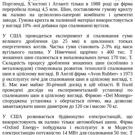
Портленді, Х’юстоні і Атланті тільки в 1988 році ця фірма
переробила понад 4,5 млн. Шин, поставляючи гумову крихту
як паливо на целюлозно-паперові комбінати і цементні
заводи. Гумова крихта як паливний матеріал використовується
у вигляді 10% -ної добавки при спалюванні вугілля.
У США проводиться експеримент зі спалювання гуми
великого дроблення (до 25 мм) в циклонних топках
енергетичних котлів. Частка гуми становить 2-3% від маси
вугільного палива. У Німеччині щорічно з 400 тис. Т
зношених шин спалюється в випалювальних печах 170 тис. Т.
Складність процесу дроблення зношених шин (особливо з
металокордом) стимулювала розвиток технології спалювання
шин в цілісному вигляді. В Англії фірма «Avon Rubber» з 1973
р експлуатує печі для спалювання шин в цілісному вигляді, т.
Е. Має вже майже 30-річний досвід в цій області. В Італії
проведені досліди на експериментальній установці по
спалюванню шин в цілісному вигляді. Фірмою «Del Monego»
споруджена установка з обертається піччю, яка дозволяє
завантажувати шини діаметром до 120 см і масою 70 кг.
У США розвивається будівництво електростанцій, що
використовують як паливо тільки автомобільні шини. Фірма
«Oxford Energy» побудувала і експлуатує в м Модесто
електростанцію потужністю 14 МВт для спалювання 50 тис. Т