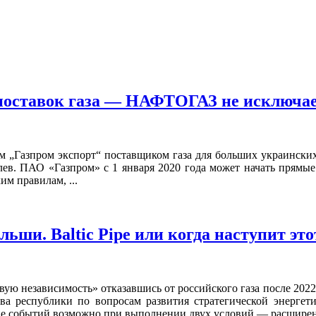
поставок газа — НАФТОГАЗ не исключа
им „Газпром экспорт“ поставщиком газа для больших украински
. ПАО «Газпром» с 1 января 2020 года может начать прямые 
м правилам, ...
ьши. Baltic Pipe или когда наступит эт
ую независимость» отказавшись от российского газа после 2022
тва республики по вопросам развития стратегической энерге
тие событий возможно при выполнении двух условий — расширени