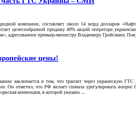
 часть ГТС Украины – СМИ
родной компании, составляет около 14 млрд долларов «Нафт
читает целесообразной продажу 49% акций оператора украинск
за», адресованное премьер-министру Владимиру Гройсману. Поку
вропейские цены!
мании заключается в том, что транзит через украинскую ГТС
. Он отметил, что РФ желает сначала урегулировать вопрос С
ркская конвенция, в которой указано ...