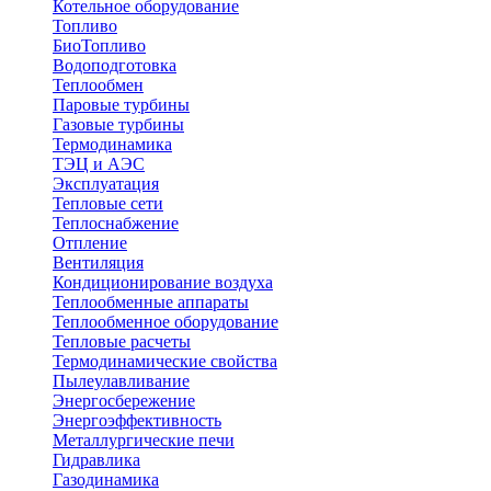
Котельное оборудование
Топливо
БиоТопливо
Водоподготовка
Теплообмен
Паровые турбины
Газовые турбины
Термодинамика
ТЭЦ и АЭС
Эксплуатация
Тепловые сети
Теплоснабжение
Отпление
Вентиляция
Кондиционирование воздуха
Теплообменные аппараты
Теплообменное оборудование
Тепловые расчеты
Термодинамические свойства
Пылеулавливание
Энергосбережение
Энергоэффективность
Металлургические печи
Гидравлика
Газодинамика