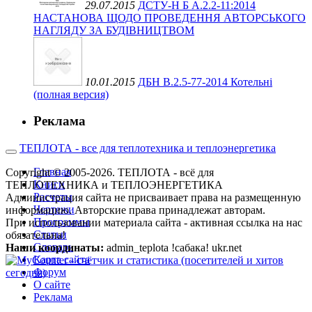
29.07.2015
ДСТУ-Н Б А.2.2-11:2014
НАСТАНОВА ЩОДО ПРОВЕДЕННЯ АВТОРСЬКОГО
НАГЛЯДУ ЗА БУДІВНИЦТВОМ
10.01.2015
ДБН В.2.5-77-2014 Котельні
(полная версия)
Реклама
ТЕПЛОТА - все для теплотехника и теплоэнергетика
Главная
Copyright © 2005-2026. ТЕПЛОТА - всё для
Книги
ТЕПЛОТЕХНИКА и ТЕПЛОЭНЕРГЕТИКА
Расчеты
Администрация сайта не присваивает права на размещенную
Чертежи
информацию. Авторские права принадлежат авторам.
Программы
При использовании материала сайта - активная ссылка на нас
Статьи
обязательна!
Словарь
Наши координаты:
admin_teplota !сабака! ukr.net
Карта сайта
Форум
О сайте
Реклама