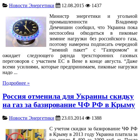
Новости Энергетики
12.08.2015
1437
Министр энергетики и угольной
промышленности Владимир
Демчишин сообщил, что Украина пока
неспособна обходиться в пиковые
зимние нагрузки без российского газа,
поэтому намерена подписать очередной
“зимний пакет” с “Газпромом” и
ожидает следующего раунда трехсторонних газовых
переговоров с участием ЕС в Вене в конце августа. “Даже
всеми усилиями, которые предпринимаем, пиковые нагрузки
надо ...
Подробнее »
Россия отменила для Украины скидку
на газ за базирование ЧФ РФ в Крыму
Новости Энергетики
23.03.2014
1388
С учетом скидки за базирование ЧФ РФ
в Крыму в 2013 году Украина платила за
газ около $ 400 за 1000 куб. м. После