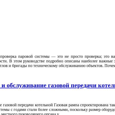
проверка паровой системы — это не просто проверка; это ва
ости. В этом руководстве подробно описаны наиболее важные
тлов и бригады по техническому обслуживанию объектов. Почем
 и обслуживание газовой передачи коте
 газовой передачи котельной Газовая рампа спроектирована та
стемы с годами стали более сложными, поскольку размер оборудо
местного руководящего органа у ...