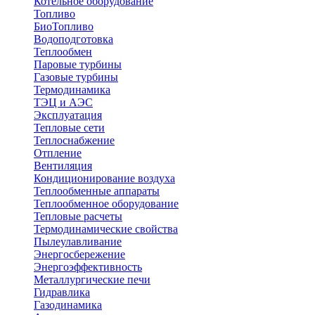
Котельное оборудование
Топливо
БиоТопливо
Водоподготовка
Теплообмен
Паровые турбины
Газовые турбины
Термодинамика
ТЭЦ и АЭС
Эксплуатация
Тепловые сети
Теплоснабжение
Отпление
Вентиляция
Кондиционирование воздуха
Теплообменные аппараты
Теплообменное оборудование
Тепловые расчеты
Термодинамические свойства
Пылеулавливание
Энергосбережение
Энергоэффективность
Металлургические печи
Гидравлика
Газодинамика