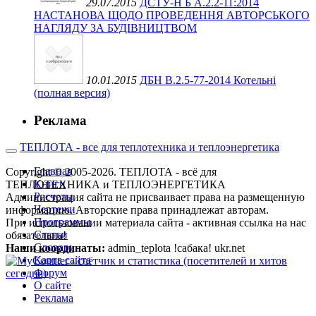
29.07.2015
ДСТУ-Н Б А.2.2-11:2014
НАСТАНОВА ЩОДО ПРОВЕДЕННЯ АВТОРСЬКОГО
НАГЛЯДУ ЗА БУДІВНИЦТВОМ
10.01.2015
ДБН В.2.5-77-2014 Котельні
(полная версия)
Реклама
ТЕПЛОТА - все для теплотехника и теплоэнергетика
Главная
Copyright © 2005-2026. ТЕПЛОТА - всё для
Книги
ТЕПЛОТЕХНИКА и ТЕПЛОЭНЕРГЕТИКА
Расчеты
Администрация сайта не присваивает права на размещенную
Чертежи
информацию. Авторские права принадлежат авторам.
Программы
При использовании материала сайта - активная ссылка на нас
Статьи
обязательна!
Словарь
Наши координаты:
admin_teplota !сабака! ukr.net
Карта сайта
Форум
О сайте
Реклама