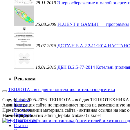
28.11.2019
Энергосбережение в малой энергети
25.08.2009
FLUENT и GAMBIT — программы для 
29.07.2015
ДСТУ-Н Б А.2.2-11:2014 НАС
10.01.2015
ДБН В.2.5-77-2014 Котельні (полная
Реклама
ТЕПЛОТА - все для теплотехника и теплоэнергетика
Главная
Copyright © 2005-2026. ТЕПЛОТА - всё для ТЕПЛОТЕХН
Книги
Администрация сайта не присваивает права на размещенную и
Расчеты
При использовании материала сайта - активная ссылка на нас о
Чертежи
Наши координаты:
admin_teplota !сабака! ukr.net
Программы
Статьи