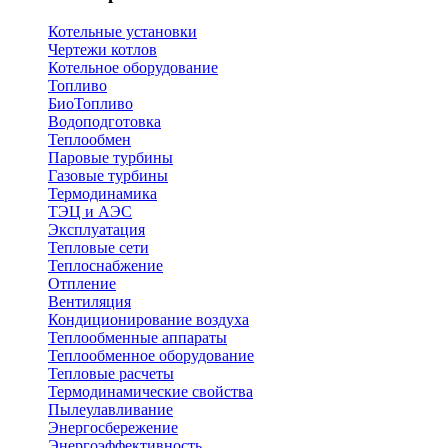
Котельные установки
Чертежи котлов
Котельное оборудование
Топливо
БиоТопливо
Водоподготовка
Теплообмен
Паровые турбины
Газовые турбины
Термодинамика
ТЭЦ и АЭС
Эксплуатация
Тепловые сети
Теплоснабжение
Отпление
Вентиляция
Кондиционирование воздуха
Теплообменные аппараты
Теплообменное оборудование
Тепловые расчеты
Термодинамические свойства
Пылеулавливание
Энергосбережение
Энергоэффективность