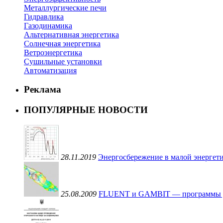
Металлургические печи
Гидравлика
Газодинамика
Альтернативная энергетика
Солнечная энергетика
Ветроэнергетика
Сушильные установки
Автоматизация
Реклама
ПОПУЛЯРНЫЕ НОВОСТИ
28.11.2019
Энергосбережение в малой энергети
25.08.2009
FLUENT и GAMBIT — программы для 