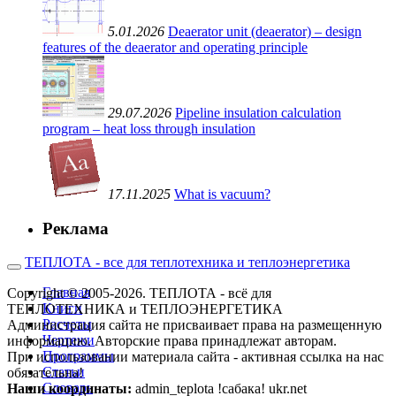
5.01.2026
Deaerator unit (deaerator) – design
features of the deaerator and operating principle
29.07.2026
Pipeline insulation calculation
program – heat loss through insulation
17.11.2025
What is vacuum?
Реклама
ТЕПЛОТА - все для теплотехника и теплоэнергетика
Главная
Copyright © 2005-2026. ТЕПЛОТА - всё для
Книги
ТЕПЛОТЕХНИКА и ТЕПЛОЭНЕРГЕТИКА
Расчеты
Администрация сайта не присваивает права на размещенную
Чертежи
информацию. Авторские права принадлежат авторам.
Программы
При использовании материала сайта - активная ссылка на нас
Статьи
обязательна!
Словарь
Наши координаты:
admin_teplota !сабака! ukr.net