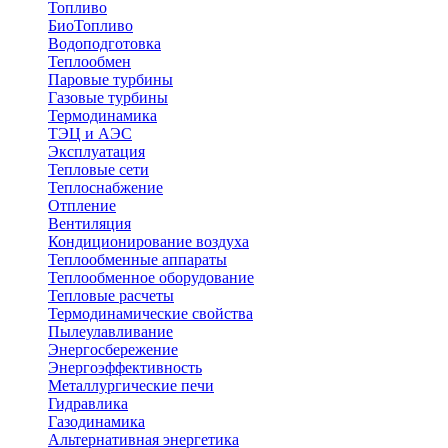
Топливо
БиоТопливо
Водоподготовка
Теплообмен
Паровые турбины
Газовые турбины
Термодинамика
ТЭЦ и АЭС
Эксплуатация
Тепловые сети
Теплоснабжение
Отпление
Вентиляция
Кондиционирование воздуха
Теплообменные аппараты
Теплообменное оборудование
Тепловые расчеты
Термодинамические свойства
Пылеулавливание
Энергосбережение
Энергоэффективность
Металлургические печи
Гидравлика
Газодинамика
Альтернативная энергетика