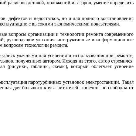
ий размеров деталей, положений и зазоров, умение определить
в, дефектов и недостатков, но и для полного восстановления
 эксплуатацию с высокими экономическими показателями.
нные вопросы организации и технологии ремонта современного
ий, руководящие указания. инструктивные и информационные
м вопросам технологии ремонта.
зались удачными для усвоения и использования при ремонте;
зывов, полученных автором. Исходя из этого, автор стремился,
л (рисунки, таблицы, схемы), который облегчает усвоение
 эксплуатация паротурбинных установок электростанций. Такая
нная для большого круга читателей. конечно. не свободна от