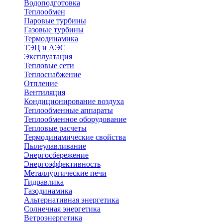
Водоподготовка
Теплообмен
Паровые турбины
Газовые турбины
Термодинамика
ТЭЦ и АЭС
Эксплуатация
Тепловые сети
Теплоснабжение
Отпление
Вентиляция
Кондиционирование воздуха
Теплообменные аппараты
Теплообменное оборудование
Тепловые расчеты
Термодинамические свойства
Пылеулавливание
Энергосбережение
Энергоэффективность
Металлургические печи
Гидравлика
Газодинамика
Альтернативная энергетика
Солнечная энергетика
Ветроэнергетика