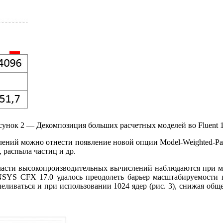
сунок 2 — Декомпозиция больших расчетных моделей во Fluent 1
ний можно отнести появление новой опции Model-Weighted-Parti
, распыла частиц и др.
области высокопроизводительных вычислений наблюдаются при
в ANSYS CFX 17.0 удалось преодолеть барьер масштабируемости
леливаться и при использовании 1024 ядер (рис. 3), снижая об