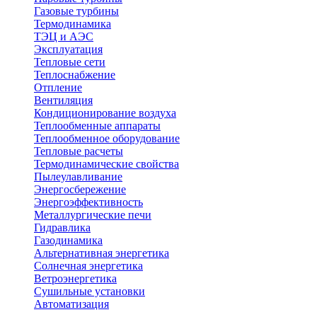
Газовые турбины
Термодинамика
ТЭЦ и АЭС
Эксплуатация
Тепловые сети
Теплоснабжение
Отпление
Вентиляция
Кондиционирование воздуха
Теплообменные аппараты
Теплообменное оборудование
Тепловые расчеты
Термодинамические свойства
Пылеулавливание
Энергосбережение
Энергоэффективность
Металлургические печи
Гидравлика
Газодинамика
Альтернативная энергетика
Солнечная энергетика
Ветроэнергетика
Сушильные установки
Автоматизация