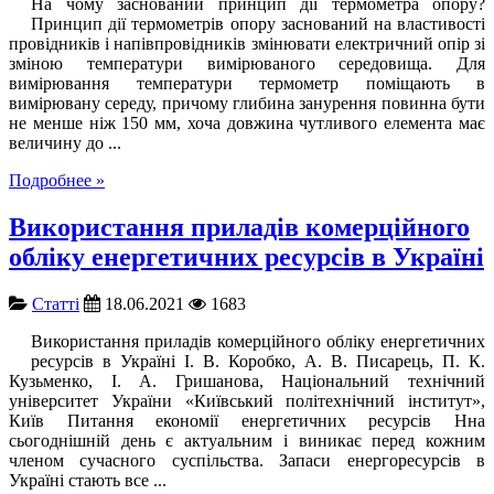
На чому заснований принцип дії термометра опору?
Принцип дії термометрів опору заснований на властивості
провідників і напівпровідників змінювати електричний опір зі
зміною температури вимірюваного середовища. Для
вимірювання температури термометр поміщають в
вимірювану середу, причому глибина занурення повинна бути
не менше ніж 150 мм, хоча довжина чутливого елемента має
величину до ...
Подробнее »
Використання приладів комерційного
обліку енергетичних ресурсів в Україні
Cтатті
18.06.2021
1683
Використання приладів комерційного обліку енергетичних
ресурсів в Україні І. В. Коробко, А. В. Писарець, П. К.
Кузьменко, І. А. Гришанова, Національний технічний
університет України «Київський політехнічний інститут»,
Київ Питання економії енергетичних ресурсів Нна
сьогоднішній день є актуальним і виникає перед кожним
членом сучасного суспільства. Запаси енергоресурсів в
Україні стають все ...