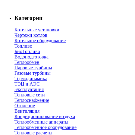
Категории
Котельные установки
Чертежи котлов
Котельное оборудование
Топливо
БиоТопливо
Водоподготовка
Теплообмен
Паровые турбины
Газовые турбины
Термодинамика
ТЭЦ и АЭС
Эксплуатация
Тепловые сети
Теплоснабжение
Отпление
Вентиляция
Кондиционирование воздуха
Теплообменные аппараты
Теплообменное оборудование
Тепловые расчеты