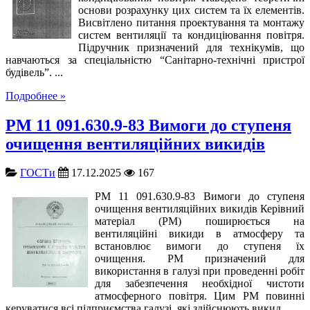
основи розрахунку цих систем та їх елементів.
Висвітлено питання проектування та монтажу
систем вентиляції та кондиціювання повітря.
Підручник призначений для технікумів, що
навчаються за спеціальністю “Санітарно-технічні пристрої
будівель”. ...
Подробнее »
РМ 11 091.630.9-83 Вимоги до ступеня
очищення вентиляційних викидів
ГОСТи
17.12.2025
167
РМ 11 091.630.9-83 Вимоги до ступеня
очищення вентиляційних викидів Керівний
матеріал (РМ) поширюється на
вентиляційні викиди в атмосферу та
встановлює вимоги до ступеня їх
очищення. РМ призначений для
використання в галузі при проведенні робіт
для забезпечення необхідної чистоти
атмосферного повітря. Цим РМ повинні
керуватися всі підприємства галузі, які здійснюють викид ...