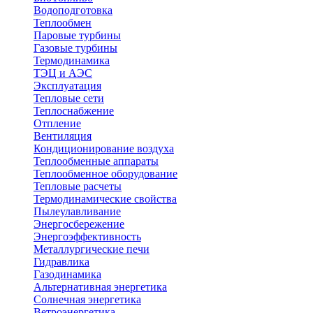
Водоподготовка
Теплообмен
Паровые турбины
Газовые турбины
Термодинамика
ТЭЦ и АЭС
Эксплуатация
Тепловые сети
Теплоснабжение
Отпление
Вентиляция
Кондиционирование воздуха
Теплообменные аппараты
Теплообменное оборудование
Тепловые расчеты
Термодинамические свойства
Пылеулавливание
Энергосбережение
Энергоэффективность
Металлургические печи
Гидравлика
Газодинамика
Альтернативная энергетика
Солнечная энергетика
Ветроэнергетика