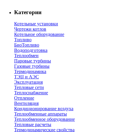
Категории
Котельные установки
Чертежи котлов
Котельное оборудование
Топливо
БиоТопливо
Водоподготовка
Теплообмен
Паровые турбины
Газовые турбины
Термодинамика
ТЭЦ и АЭС
Эксплуатация
Тепловые сети
Теплоснабжение
Отпление
Вентиляция
Кондиционирование воздуха
Теплообменные аппараты
Теплообменное оборудование
Тепловые расчеты
Термодинамические свойства