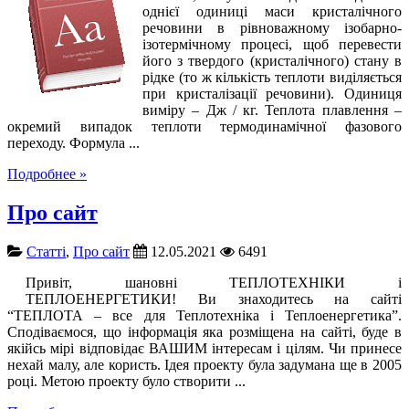
однієї одиниці маси кристалічного
речовини в рівноважному ізобарно-
ізотермічному процесі, щоб перевести
його з твердого (кристалічного) стану в
рідке (то ж кількість теплоти виділяється
при кристалізації речовини). Одиниця
виміру – Дж / кг. Теплота плавлення –
окремий випадок теплоти термодинамічної фазового
переходу. Формула ...
Подробнее »
Про сайт
Cтатті
,
Про сайт
12.05.2021
6491
Привіт, шановні ТЕПЛОТЕХНІКИ і
ТЕПЛОЕНЕРГЕТИКИ! Ви знаходитесь на сайті
“ТЕПЛОТА – все для Теплотехніка і Теплоенергетика”.
Сподіваємося, що інформація яка розміщена на сайті, буде в
якійсь мірі відповідає ВАШИМ інтересам і цілям. Чи принесе
нехай малу, але користь. Ідея проекту була задумана ще в 2005
році. Метою проекту було створити ...