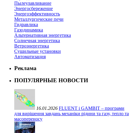
Пылеулавливание
Энергосбережение
Энергоэффективность
Металлургические печи
Гидравлика
Газодинамика
Альтернативная энергетика
Солнечная энергетика
Ветроэнергетика
Сушильные установки
Автоматизация
Реклама
ПОПУЛЯРНЫЕ НОВОСТИ
16.01.2026
FLUENT і GAMBIT – програми
для вирішення завдань механіки рідини та газу, тепло та
масопереносу