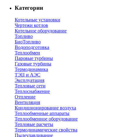
Категории
Котельные установки
Чертежи котлов
Котельное оборудование
Топливо
БиоТопливо
Водоподготовка
Теплообмен
Паровые турбины
Газовые турбины
Термодинамика
ТЭЦ и АЭС
Эксплуатация
Тепловые сети
Теплоснабжение
Отпление
Вентиляция
Кондиционирование воздуха
Теплообменные аппараты
Теплообменное оборудование
Тепловые расчеты
Термодинамические свойства
Пылеулавливание