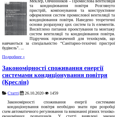
Меклер, Овчинников – Промислова вентиляція
та кондиціювання повітря Розглянуто
пристрій, компонування та конструктивне
оформлення систем промислової вентиляції та
кондиціювання повітря. Наведено теоретичні
основи розрахунку цих систем та їх елементів.
Висвітлено питання проектування та монтажу
систем вентиляції та кондиціювання повітря.
Підручник призначений для технікумів, що
навчаються за спеціальністю “Санітарно-технічні пристрої
будівель”. ...
Подробнее »
Закономірності споживання енергії
системами кондиціонування повітря
(Креслін)
Cтатті
26.10.2020
1459
Закономірності споживання енергії системами
кондиціонування повітря необхідно знати при розробці
схем автоматичного регулювання та виконанні різних техніко-
економічних розрахунків. У статті виявлені закони