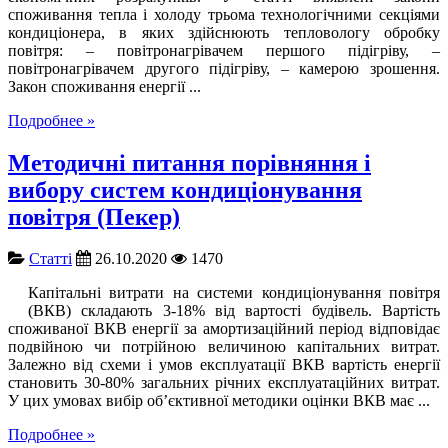
споживання тепла і холоду трьома технологічними секціями
кондиціонера, в яких здійснюють тепловологу обробку
повітря: – повітронагрівачем першого підігріву, –
повітронагрівачем другого підігріву, – камерою зрошення.
Закон споживання енергії ...
Подробнее »
Методичні питання порівняння і
вибору систем кондиціонування
повітря (Пекер)
Cтатті
26.10.2020
1470
Капітальні витрати на системи кондиціонування повітря
(ВКВ) складають 3-18% від вартості будівель. Вартість
споживаної ВКВ енергії за амортизаційний період відповідає
подвійною чи потрійною величиною капітальних витрат.
Залежно від схеми і умов експлуатації ВКВ вартість енергії
становить 30-80% загальних річних експлуатаційних витрат.
У цих умовах вибір об’єктивної методики оцінки ВКВ має ...
Подробнее »