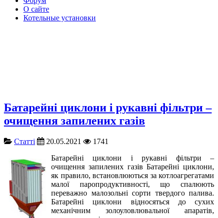
Форум
О сайте
Котельные установки
Батарейні циклони і рукавні фільтри –
очищення запилених газів
Cтатті
20.05.2021
1741
Батарейні циклони і рукавні фільтри –
очищення запилених газів Батарейні циклони,
як правило, встановлюються за котлоагрегатами
малої паропродуктивності, що спалюють
переважно малозольні сорти твердого палива.
Батарейні циклони відносяться до сухих
механічним золоуловлювальної апаратів,