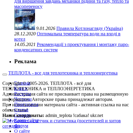
для вирішення завдань механіки рідини та газу, тепло та
масопереносу
9.01.2026
Правила Котлонагляду (Україна)
28.12.2020
Оптимальна температура води на вході в
котел
14.05.2021
Рекомендації з проектування і монтажу паро-
конденсатних систем
Реклама
ТЕПЛОТА - все для теплотехника и теплоэнергетика
Главная
Copyright © 2005-2026. ТЕПЛОТА - всё для
Книги
ТЕПЛОТЕХНИКА и ТЕПЛОЭНЕРГЕТИКА
Расчеты
Администрация сайта не присваивает права на размещенную
Чертежи
информацию. Авторские права принадлежат авторам.
Программы
При использовании материала сайта - активная ссылка на нас
Статьи
обязательна!
Словарь
Наши координаты:
admin_teplota !сабака! ukr.net
Карта сайта
Форум
О сайте