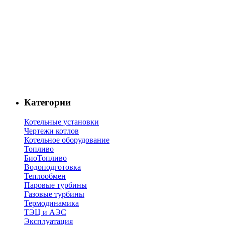
Категории
Котельные установки
Чертежи котлов
Котельное оборудование
Топливо
БиоТопливо
Водоподготовка
Теплообмен
Паровые турбины
Газовые турбины
Термодинамика
ТЭЦ и АЭС
Эксплуатация