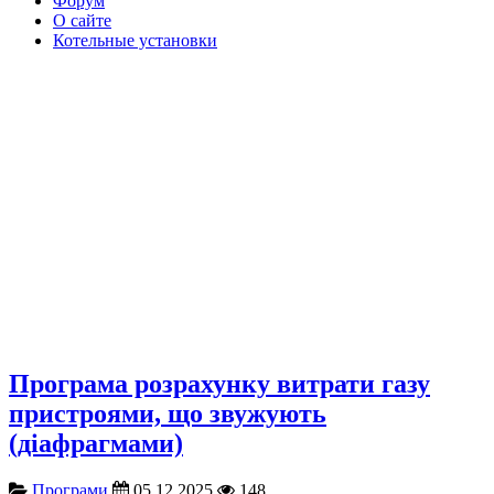
Форум
О сайте
Котельные установки
Програма розрахунку витрати газу
пристроями, що звужують
(діафрагмами)
Програми
05.12.2025
148