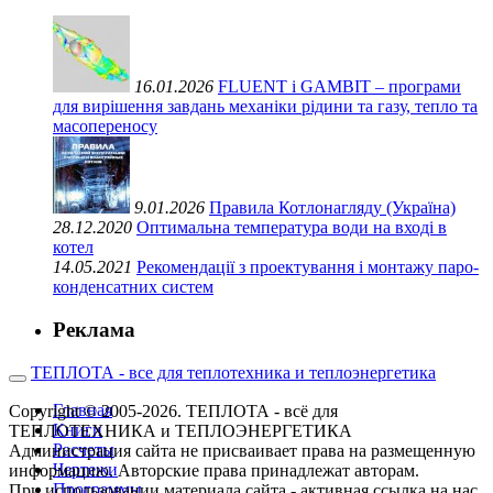
16.01.2026
FLUENT і GAMBIT – програми
для вирішення завдань механіки рідини та газу, тепло та
масопереносу
9.01.2026
Правила Котлонагляду (Україна)
28.12.2020
Оптимальна температура води на вході в
котел
14.05.2021
Рекомендації з проектування і монтажу паро-
конденсатних систем
Реклама
ТЕПЛОТА - все для теплотехника и теплоэнергетика
Главная
Copyright © 2005-2026. ТЕПЛОТА - всё для
Книги
ТЕПЛОТЕХНИКА и ТЕПЛОЭНЕРГЕТИКА
Расчеты
Администрация сайта не присваивает права на размещенную
Чертежи
информацию. Авторские права принадлежат авторам.
Программы
При использовании материала сайта - активная ссылка на нас