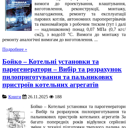
вимоги до проектування, влаштування,
виготовлення, реконструкції, монтажу,
налагодження, ремонту та експлуатації
парових котлів, автономних пароперегрівачів
та економайзерів з робочим тиском (тут і далі
— надлишковим) понад 0,07 МПа (0,7 кгс/
см2), з водо10 °C. Вимоги до монтажу та
ремонту аналогічні вимогам до виготовлення. ...
Подробнее »
Бойко – Котельні установки та
парогенератори – Вибір та розрахунок
пилоприготування та пальникових
пристроїв котельних агрегатів
Книги
26.11.2025
188
Бойко – Котельні установки та парогенератори
– Вибір та розрахунок пилоприготування та
пальникових пристроїв котельних агрегатів За
багато попередніх років відбулися серйозні
зміни у техніці підготовки твердого палива до