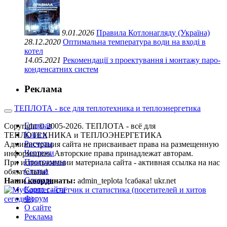
9.01.2026
Правила Котлонагляду (Україна)
28.12.2020
Оптимальна температура води на вході в
котел
14.05.2021
Рекомендації з проектування і монтажу паро-
конденсатних систем
Реклама
ТЕПЛОТА - все для теплотехника и теплоэнергетика
Главная
Copyright © 2005-2026. ТЕПЛОТА - всё для
Книги
ТЕПЛОТЕХНИКА и ТЕПЛОЭНЕРГЕТИКА
Расчеты
Администрация сайта не присваивает права на размещенную
Чертежи
информацию. Авторские права принадлежат авторам.
Программы
При использовании материала сайта - активная ссылка на нас
Статьи
обязательна!
Словарь
Наши координаты:
admin_teplota !сабака! ukr.net
Карта сайта
Форум
О сайте
Реклама