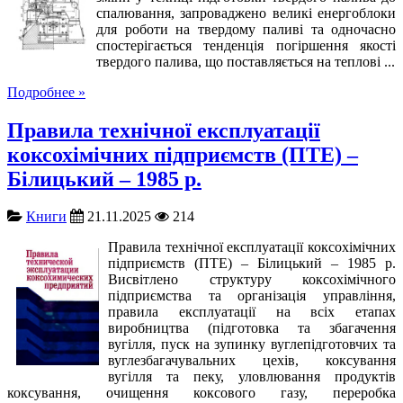
спалювання, запроваджено великі енергоблоки
для роботи на твердому паливі та одночасно
спостерігається тенденція погіршення якості
твердого палива, що поставляється на теплові ...
Подробнее »
Правила технічної експлуатації
коксохімічних підприємств (ПТЕ) –
Білицький – 1985 р.
Книги
21.11.2025
214
Правила технічної експлуатації коксохімічних
підприємств (ПТЕ) – Білицький – 1985 р.
Висвітлено структуру коксохімічного
підприємства та організація управління,
правила експлуатації на всіх етапах
виробництва (підготовка та збагачення
вугілля, пуск на зупинку вуглепідготовчих та
вуглезбагачувальних цехів, коксування
вугілля та пеку, уловлювання продуктів
коксування, очищення коксового газу, переробка