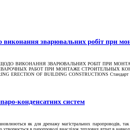
о виконання зварювальних робіт при мон
ВА ЩОДО ВИКОНАННЯ ЗВАРЮВАЛЬНИХ РОБІТ ПРИ МОНТАЖІ
АРОЧНЫХ РАБОТ ПРИ МОНТАЖЕ СТРОИТЕЛЬНЫХ КОНСТ
 ERECTION OF BUILDING CONSTRUCTIONS Cтандарт реглам
 паро-конденсатних систем
ановлюються як для дренажу магістральних паропроводів, так 
о утворюється в паропроводі внаслідок теплових втрат в навкол