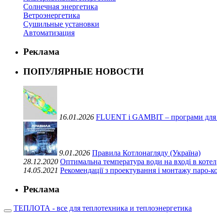
Солнечная энергетика
Ветроэнергетика
Сушильные установки
Автоматизация
Реклама
ПОПУЛЯРНЫЕ НОВОСТИ
16.01.2026
FLUENT і GAMBIT – програми для ви
9.01.2026
Правила Котлонагляду (Україна)
28.12.2020
Оптимальна температура води на вході в котел
14.05.2021
Рекомендації з проектування і монтажу паро-
Реклама
ТЕПЛОТА - все для теплотехника и теплоэнергетика