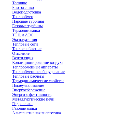
Топливо
БиоТопливо
Водоподготовка
Теплообмен
Паровые турбины
Газовые турбины
Термодинамика
ТЭЦ и АЭС
Эксплуатация
Тепловые сети
Теплоснабжение
Отпление
Вентиляция
Кондиционирование воздуха
Теплообменные аппараты
Теплообменное оборудование
Тепловые расчеты
Термодинамические свойства
Пылеулавливание
Энергосбережение
Энергоэффективность
Металлургические печи
Гидравлика
Газодинамика
Альтернативная энергетика