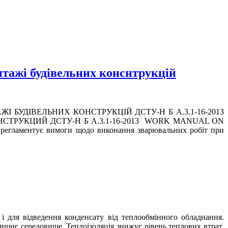
тажі будівельних конснтрукцій
 БУДІВЕЛЬНИХ КОНСТРУКЦІЙ ДСТУ-Н Б А.3.1-16-2013
РУКЦИЙ ДСТУ-Н Б А.3.1-16-2013 WORK MANUAL ON
ентує вимоги щодо виконання зварювальних робіт при
і для відведення конденсату від теплообмінного обладнання.
ишнє середовище. Теплоізоляція знижує рівень теплових втрат,