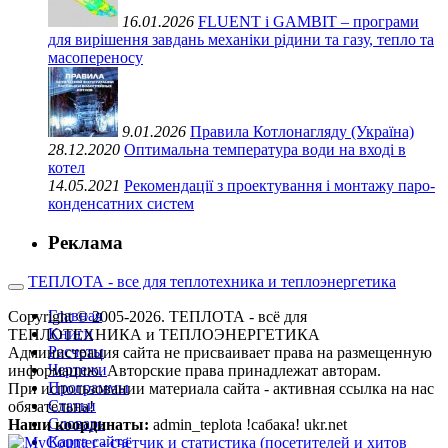
16.01.2026
FLUENT і GAMBIT – програми
для вирішення завдань механіки рідини та газу, тепло та
масопереносу
9.01.2026
Правила Котлонагляду (Україна)
28.12.2020
Оптимальна температура води на вході в
котел
14.05.2021
Рекомендації з проектування і монтажу паро-
конденсатних систем
Реклама
ТЕПЛОТА - все для теплотехника и теплоэнергетика
Главная
Copyright © 2005-2026. ТЕПЛОТА - всё для
Книги
ТЕПЛОТЕХНИКА и ТЕПЛОЭНЕРГЕТИКА
Расчеты
Администрация сайта не присваивает права на размещенную
Чертежи
информацию. Авторские права принадлежат авторам.
Программы
При использовании материала сайта - активная ссылка на нас
Статьи
обязательна!
Словарь
Наши координаты:
admin_teplota !сабака! ukr.net
Карта сайта