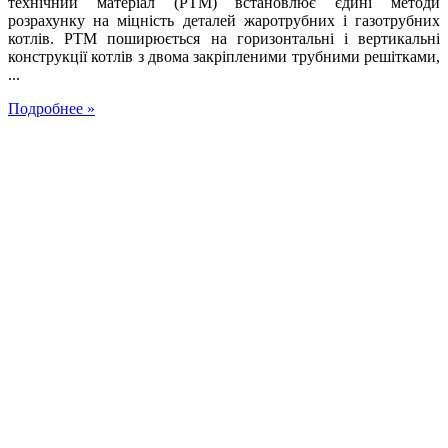
технічний матеріал (РТМ) встановлює єдині методи
розрахунку на міцність деталей жаротрубних і газотрубних
котлів. РТМ поширюється на горизонтальні і вертикальні
конструкції котлів з двома закріпленими трубними решітками,
...
Подробнее »