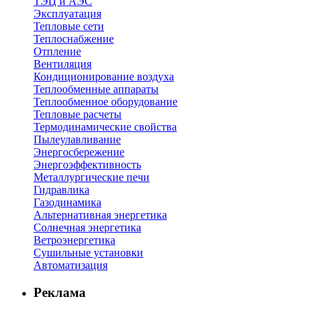
ТЭЦ и АЭС
Эксплуатация
Тепловые сети
Теплоснабжение
Отпление
Вентиляция
Кондиционирование воздуха
Теплообменные аппараты
Теплообменное оборудование
Тепловые расчеты
Термодинамические свойства
Пылеулавливание
Энергосбережение
Энергоэффективность
Металлургические печи
Гидравлика
Газодинамика
Альтернативная энергетика
Солнечная энергетика
Ветроэнергетика
Сушильные установки
Автоматизация
Реклама