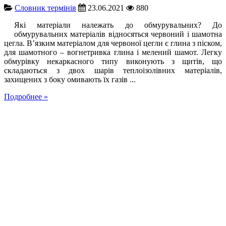
Словник термінів
23.06.2021
880
Які матеріали належать до обмурувальних? До
обмурувальних матеріалів відносяться червоний і шамотна
цегла. В’язким матеріалом для червоної цегли є глина з піском,
для шамотного – вогнетривка глина і мелений шамот. Легку
обмурівку некаркасного типу виконують з щитів, що
складаються з двох шарів теплоізолівних матеріалів,
захищених з боку омивають їх газів ...
Подробнее »