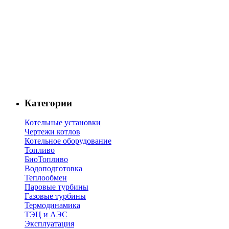
Категории
Котельные установки
Чертежи котлов
Котельное оборудование
Топливо
БиоТопливо
Водоподготовка
Теплообмен
Паровые турбины
Газовые турбины
Термодинамика
ТЭЦ и АЭС
Эксплуатация