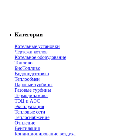
Категории
Котельные установки
Чертежи котлов
Котельное оборудование
Топливо
БиоТопливо
Водоподготовка
Теплообмен
Паровые турбины
Газовые турбины
Термодинамика
ТЭЦ и АЭС
Эксплуатация
Тепловые сети
Теплоснабжение
Отпление
Вентиляция
Кондиционирование воздуха