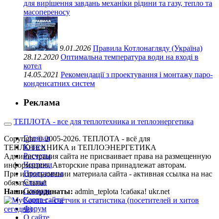
для вирішення завдань механіки рідини та газу, тепло та
масопереносу
9.01.2026
Правила Котлонагляду (Україна)
28.12.2020
Оптимальна температура води на вході в
котел
14.05.2021
Рекомендації з проектування і монтажу паро-
конденсатних систем
Реклама
ТЕПЛОТА - все для теплотехника и теплоэнергетика
Главная
Copyright © 2005-2026. ТЕПЛОТА - всё для
Книги
ТЕПЛОТЕХНИКА и ТЕПЛОЭНЕРГЕТИКА
Расчеты
Администрация сайта не присваивает права на размещенную
Чертежи
информацию. Авторские права принадлежат авторам.
Программы
При использовании материала сайта - активная ссылка на нас
Статьи
обязательна!
Словарь
Наши координаты:
admin_teplota !сабака! ukr.net
Карта сайта
Форум
О сайте