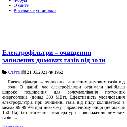
Форум
О сайте
Котельные установки
Електрофільтри – очищення
запилених димових газів від золи
Cтатті
21.05.2021
1962
Електрофільтри – очищення запилених димових газів від
золи В даний час електрофільтри отримали найбільш
широке поширення для золоулавліванія потужних
енергоблоків (понад 300 МВт). Ефективність уловлювання
електрофільтрів при очищенні газів від пилу коливається в
межах 99-99,9% при низькому гідравлічному опорі (не більше
150 Па) без зниження температури і зволоження димових
газів. ...