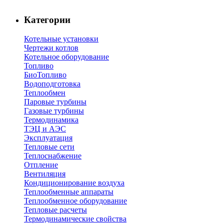
Категории
Котельные установки
Чертежи котлов
Котельное оборудование
Топливо
БиоТопливо
Водоподготовка
Теплообмен
Паровые турбины
Газовые турбины
Термодинамика
ТЭЦ и АЭС
Эксплуатация
Тепловые сети
Теплоснабжение
Отпление
Вентиляция
Кондиционирование воздуха
Теплообменные аппараты
Теплообменное оборудование
Тепловые расчеты
Термодинамические свойства