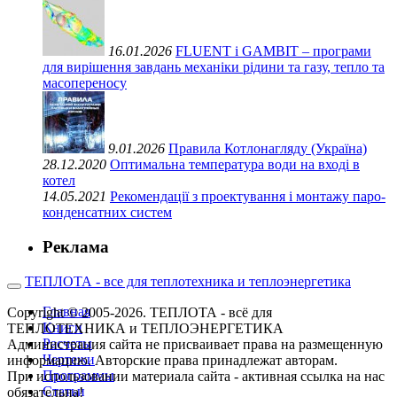
16.01.2026
FLUENT і GAMBIT – програми
для вирішення завдань механіки рідини та газу, тепло та
масопереносу
9.01.2026
Правила Котлонагляду (Україна)
28.12.2020
Оптимальна температура води на вході в
котел
14.05.2021
Рекомендації з проектування і монтажу паро-
конденсатних систем
Реклама
ТЕПЛОТА - все для теплотехника и теплоэнергетика
Главная
Copyright © 2005-2026. ТЕПЛОТА - всё для
Книги
ТЕПЛОТЕХНИКА и ТЕПЛОЭНЕРГЕТИКА
Расчеты
Администрация сайта не присваивает права на размещенную
Чертежи
информацию. Авторские права принадлежат авторам.
Программы
При использовании материала сайта - активная ссылка на нас
Статьи
обязательна!