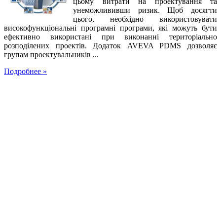
цьому витрати на проектування та
унеможлививши ризик. Щоб досягти
цього, необхідно використовувати
високофункціональні програмні програми, які можуть бути
ефективно використані при виконанні територіально
розподілених проектів. Додаток AVEVA PDMS дозволяє
групам проектувальників ...
Подробнее »