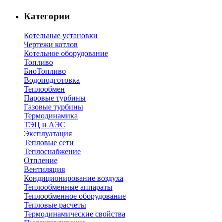
Категории
Котельные установки
Чертежи котлов
Котельное оборудование
Топливо
БиоТопливо
Водоподготовка
Теплообмен
Паровые турбины
Газовые турбины
Термодинамика
ТЭЦ и АЭС
Эксплуатация
Тепловые сети
Теплоснабжение
Отпление
Вентиляция
Кондиционирование воздуха
Теплообменные аппараты
Теплообменное оборудование
Тепловые расчеты
Термодинамические свойства