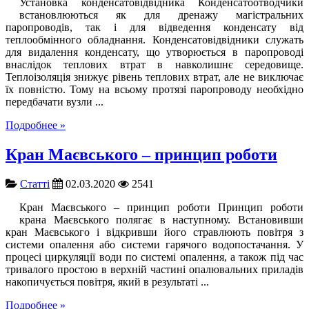
Установка конденсатовідвідника Конденсатоотводчики
встановлюються як для дренажу магістральних
паропроводів, так і для відведення конденсату від
теплообмінного обладнання. Конденсатовідвідники служать
для видалення конденсату, що утворюється в паропроводі
внаслідок теплових втрат в навколишнє середовище.
Теплоізоляція знижує рівень теплових втрат, але не виключає
їх повністю. Тому на всьому протязі паропроводу необхідно
передбачати вузли ...
Подробнее »
Кран Маєвського – принцип роботи
Cтатті
02.03.2020
2541
Кран Маєвського – принцип роботи Принцип роботи
крана Маєвського полягає в наступному. Встановивши
кран Маєвського і відкривши його стравлюють повітря з
системи опалення або системи гарячого водопостачання. У
процесі циркуляції води по системі опалення, а також під час
тривалого простою в верхній частині опалювальних приладів
накопичується повітря, який в результаті ...
Подробнее »