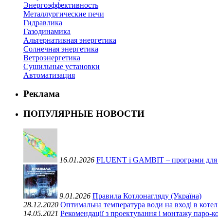
Энергоэффективность
Металлургические печи
Гидравлика
Газодинамика
Альтернативная энергетика
Солнечная энергетика
Ветроэнергетика
Сушильные установки
Автоматизация
Реклама
ПОПУЛЯРНЫЕ НОВОСТИ
16.01.2026
FLUENT і GAMBIT – програми для ви
9.01.2026
Правила Котлонагляду (Україна)
28.12.2020
Оптимальна температура води на вході в котел
14.05.2021
Рекомендації з проектування і монтажу паро-