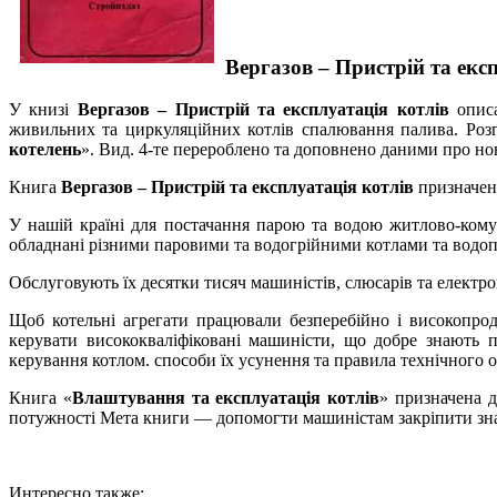
Вергазов – Пристрій та екс
У книзі
Вергазов – Пристрій та експлуатація котлів
описа
живильних та циркуляційних котлів спалювання палива. Розгл
котелень
». Вид. 4-те перероблено та доповнено даними про но
Книга
Вергазов – Пристрій та експлуатація котлів
призначена
У нашій країні для постачання парою та водою житлово-кому
обладнані різними паровими та водогрійними котлами та водопі
Обслуговують їх десятки тисяч машиністів, слюсарів та електро
Щоб котельні агрегати працювали безперебійно і високопро
керувати висококваліфіковані машиністи, що добре знають пр
керування котлом. способи їх усунення та правила технічного 
Книга «
Влаштування та експлуатація котлів
» призначена д
потужності Мета книги — допомогти машиністам закріпити зна
Интересно также: