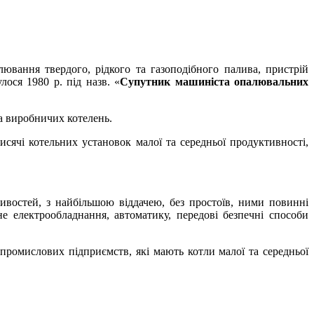
лювання твердого, рідкого та газоподібного палива, пристрій
ося 1980 р. під назв. «
Супутник машиніста опалювальних
а виробничих котелень.
ячі котельних установок малої та середньої продуктивності,
востей, з найбільшою віддачею, без простоїв, ними повинні
не електрообладнання, автоматику, передові безпечні способи
промислових підприємств, які мають котли малої та середньої