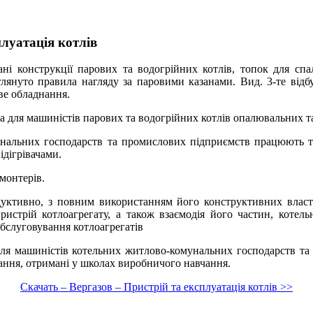
плуатація котлів
ні конструкції парових та водогрійних котлів, топок для спа
януто правила нагляду за паровими казанами. Вид. 3-те відбул
ве обладнання.
 для машиністів парових та водогрійних котлів опалювальних т
нальних господарств та промислових підприємств працюють тис
дігрівачами.
монтерів.
дуктивно, з повним використанням його конструктивних власти
истрій котлоагрегату, а також взаємодія його частин, котель
обслуговування котлоагрегатів
ля машиністів котельних житлово-комунальних господарств та 
ння, отримані у школах виробничого навчання.
Скачать – Вергазов – Пристрій та експлуатація котлів >>