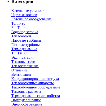
Категории
Котельные установки
Чертежи котлов
Котельное оборудование
Топливо
БиоТопливо
Водоподготовка
Теплообмен
Паровые турбины
Газовые турбины
Термодинамика
ТЭЦ и АЭС
Эксплуатация
Тепловые сети
Теплоснабжение
Отпление
Вентиляция
Кондиционирование воздуха
Теплообменные аппараты
Теплообменное оборудование
Тепловые расчеты
Термодинамические свойства
Пылеулавливание
Энергосбережение