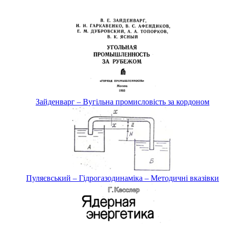
Зайденварг – Вугільна промисловість за кордоном
Пуляєвський – Гідрогазодинаміка – Методичні вказівки